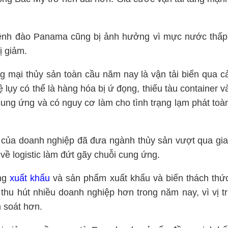
 kênh đào Panama cũng bị ảnh hưởng vì mực nước thấp
ị giảm.
g mại thủy sản toàn cầu năm nay là vận tải biển qua c
ụy có thể là hàng hóa bị ứ đọng, thiếu tàu container v
 cung ứng và có nguy cơ làm cho tình trạng lạm phát toà
ạt của doanh nghiệp đã đưa ngành thủy sản vượt qua gia
ề logistic làm đứt gãy chuỗi cung ứng.
ờng
xuất khẩu
và sản phẩm xuất khẩu và biến thách thứ
thu hút nhiều doanh nghiệp hơn trong năm nay, vì vị tr
m soát hơn.