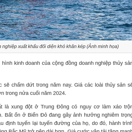
nghiệp xuất khẩu đối diện khó khăn kép (Ảnh minh họa)
ình hình kinh doanh của cộng đồng doanh nghiệp thủy sả
 sẽ chấm dứt trong năm nay. Giá các loài thủy sản s
hơn trong nửa cuối năm 2024.
ất là xung đột ở Trung Đông có nguy cơ làm xáo trộ
ản. Bất ổn ở Biển Đỏ đang gây ảnh hưởng nghiêm trọn
u định tuyến lại tuyến đường của họ, do đó, hành trìn
ng Bắc Mỹ trở nên dài hơn. Giá cước vận tải tăng mạn