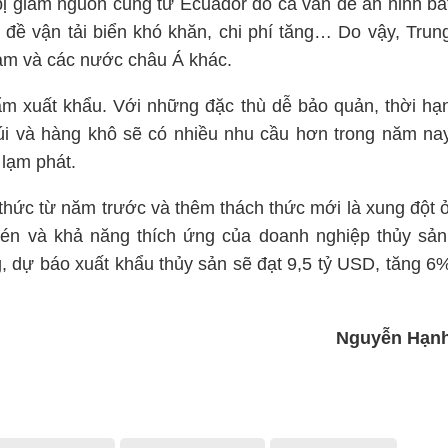
ị giảm nguồn cung từ Ecuador do cả vấn đề an ninh bấ
đề vận tải biển khó khăn, chi phí tăng… Do vậy, Trun
am và các nước châu Á khác.
m xuất khẩu. Với những đặc thù dễ bảo quản, thời hạ
 túi và hàng khô sẽ có nhiều nhu cầu hơn trong năm na
 lạm phát.
hức từ năm trước và thêm thách thức mới là xung đột 
én và khả năng thích ứng của doanh nghiệp thủy sản
g, dự báo xuất khẩu thủy sản sẽ đạt 9,5 tỷ USD, tăng 6
Nguyễn Hạn