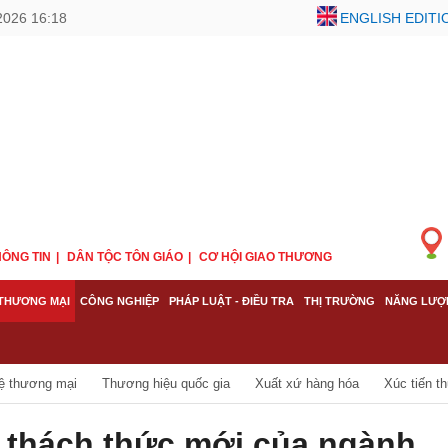
2026 16:18
ENGLISH EDITI
ÔNG TIN
DÂN TỘC TÔN GIÁO
CƠ HỘI GIAO THƯƠNG
THƯƠNG MẠI
CÔNG NGHIỆP
PHÁP LUẬT - ĐIỀU TRA
THỊ TRƯỜNG
NĂNG LƯỢ
ệ thương mại
Thương hiệu quốc gia
Xuất xứ hàng hóa
Xúc tiến t
à thách thức mới của ngành