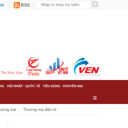
ON
RSS
Tin Khu Vực
NG
HỘI NHẬP - QUỐC TẾ
TIÊU DÙNG - KHUYẾN MẠI
hương mại
Thương mại điện tử