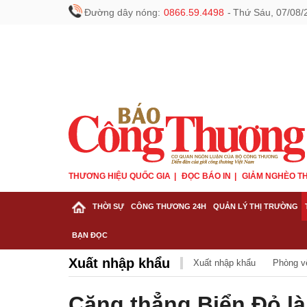
Đường dây nóng:
0866.59.4498
-
Thứ Sáu, 07/08/
THƯƠNG HIỆU QUỐC GIA
ĐỌC BÁO IN
GIẢM NGHÈO TH
THỜI SỰ
CÔNG THƯƠNG 24H
QUẢN LÝ THỊ TRƯỜNG
BẠN ĐỌC
Xuất nhập khẩu
Xuất nhập khẩu
Phòng v
Căng thẳng Biển Đỏ l