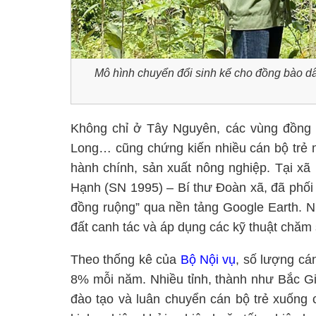
Mô hình chuyển đổi sinh kế cho đồng bào dân 
Không chỉ ở Tây Nguyên, các vùng đồng
Long… cũng chứng kiến nhiều cán bộ trẻ 
hành chính, sản xuất nông nghiệp. Tại x
Hạnh (SN 1995) – Bí thư Đoàn xã, đã phối
đồng ruộng” qua nền tảng Google Earth. Nhờ
đất canh tác và áp dụng các kỹ thuật chăm 
Theo thống kê của
Bộ Nội vụ
, số lượng cá
8% mỗi năm. Nhiều tỉnh, thành như Bắc G
đào tạo và luân chuyển cán bộ trẻ xuống 