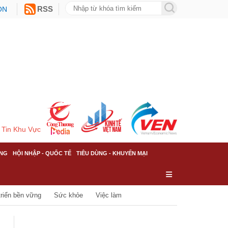
ON
RSS
Tin Khu Vực
NG
HỘI NHẬP - QUỐC TẾ
TIÊU DÙNG - KHUYẾN MẠI
triển bền vững
Sức khỏe
Việc làm