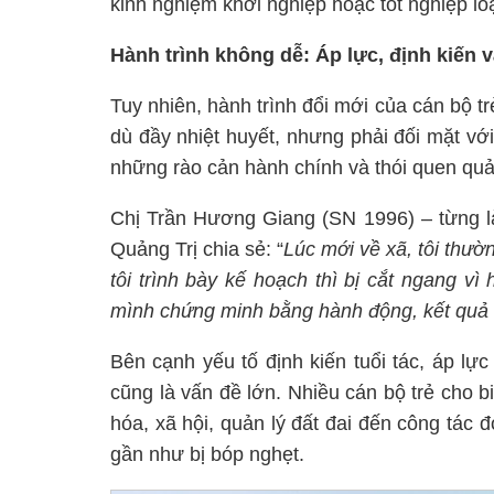
kinh nghiệm khởi nghiệp hoặc tốt nghiệp loại
Hành trình không dễ: Áp lực, định kiến v
Tuy nhiên, hành trình đổi mới của cán bộ t
dù đầy nhiệt huyết, nhưng phải đối mặt với
những rào cản hành chính và thói quen quản
Chị Trần Hương Giang (SN 1996) – từng là
Quảng Trị chia sẻ: “
Lúc mới về xã, tôi thườn
tôi trình bày kế hoạch thì bị cắt ngang vì
mình chứng minh bằng hành động, kết quả c
Bên cạnh yếu tố định kiến tuổi tác, áp lực
cũng là vấn đề lớn. Nhiều cán bộ trẻ cho b
hóa, xã hội, quản lý đất đai đến công tác 
gần như bị bóp nghẹt.