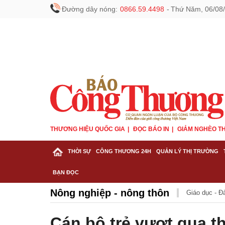
Đường dây nóng:
0866.59.4498
-
Thứ Năm, 06/08/
THƯƠNG HIỆU QUỐC GIA
ĐỌC BÁO IN
GIẢM NGHÈO TH
THỜI SỰ
CÔNG THƯƠNG 24H
QUẢN LÝ THỊ TRƯỜNG
BẠN ĐỌC
Nông nghiệp - nông thôn
Giáo dục - Đ
Cán bộ trẻ vượt qua t