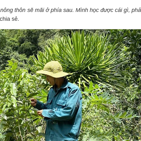
ì nông thôn sẽ mãi ở phía sau. Mình học được cái gì, phả
chia sẻ.