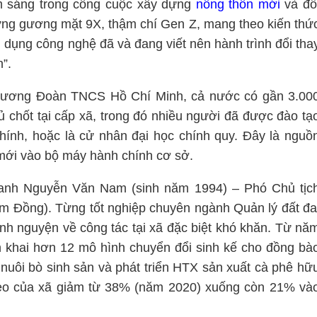
ểm sáng trong công cuộc xây dựng
nông thôn mới
và đổ
ng gương mặt 9X, thậm chí Gen Z, mang theo kiến thứ
 dụng công nghệ đã và đang viết nên hành trình đổi tha
”.
ng ương Đoàn TNCS Hồ Chí Minh, cả nước có gần 3.00
hủ chốt tại cấp xã, trong đó nhiều người đã được đào tạ
 chính, hoặc là cử nhân đại học chính quy. Đây là nguồ
 mới vào bộ máy hành chính cơ sở.
à anh Nguyễn Văn Nam (sinh năm 1994) – Phó Chủ tịc
Đồng). Từng tốt nghiệp chuyên ngành Quản lý đất đa
h nguyện về công tác tại xã đặc biệt khó khăn. Từ nă
ển khai hơn 12 mô hình chuyển đổi sinh kế cho đồng bà
 nuôi bò sinh sản và phát triển HTX sản xuất cà phê hữ
hèo của xã giảm từ 38% (năm 2020) xuống còn 21% và