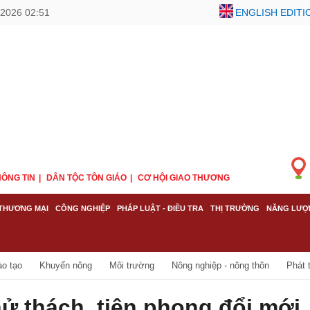
2026 02:51
ENGLISH EDITI
ÔNG TIN
DÂN TỘC TÔN GIÁO
CƠ HỘI GIAO THƯƠNG
THƯƠNG MẠI
CÔNG NGHIỆP
PHÁP LUẬT - ĐIỀU TRA
THỊ TRƯỜNG
NĂNG LƯỢ
ào tạo
Khuyến nông
Môi trường
Nông nghiệp - nông thôn
Phát 
hử thách, tiên phong đổi mới