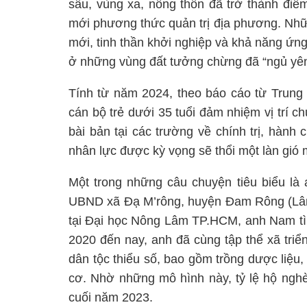
sâu, vùng xa, nông thôn đã trở thành đi
mới phương thức quản trị địa phương. Nhữ
mới, tinh thần khởi nghiệp và khả năng ứng
ở những vùng đất tưởng chừng đã “ngủ yên
Tính từ năm 2024, theo báo cáo từ Tru
cán bộ trẻ dưới 35 tuổi đảm nhiệm vị trí c
bài bản tại các trường về chính trị, hành
nhân lực được kỳ vọng sẽ thổi một làn gió
Một trong những câu chuyện tiêu biểu l
UBND xã Đạ M’rông, huyện Đam Rông (Lâm 
tại Đại học Nông Lâm TP.HCM, anh Nam tìn
2020 đến nay, anh đã cùng tập thể xã tri
dân tộc thiểu số, bao gồm trồng dược liệu,
cơ. Nhờ những mô hình này, tỷ lệ hộ ng
cuối năm 2023.