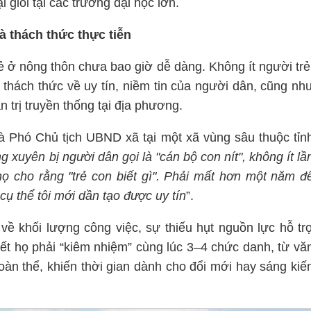
 giỏi tại các trường đại học lớn.
à thách thức thực tiễn
rẻ ở nông thôn chưa bao giờ dễ dàng. Không ít người trẻ
 thách thức về uy tín, niềm tin của người dân, cũng nh
 trị truyền thống tại địa phương.
 Phó Chủ tịch UBND xã tại một xã vùng sâu thuộc tỉn
g xuyên bị người dân gọi là "cán bộ con nít", không ít lầ
 họ cho rằng "trẻ con biết gì". Phải mất hơn một năm đ
ụ thể tôi mới dần tạo được uy tín
”.
 về khối lượng công việc, sự thiếu hụt nguồn lực hỗ tr
iết họ phải “kiêm nhiệm” cùng lúc 3–4 chức danh, từ vă
đoàn thể, khiến thời gian dành cho đổi mới hay sáng kiế