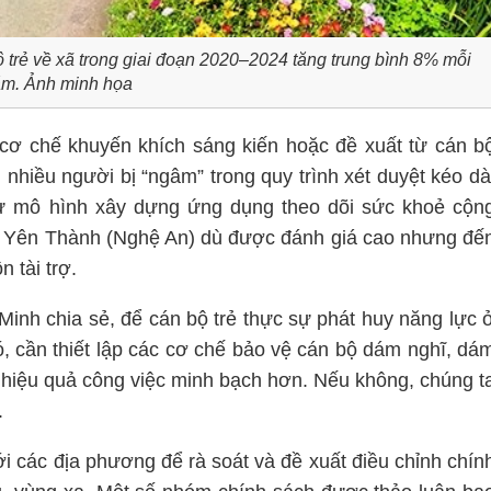
 trẻ về xã trong giai đoạn 2020–2024 tăng trung bình 8% mỗi
m. Ảnh minh họa
 cơ chế khuyến khích sáng kiến hoặc đề xuất từ cán b
 nhiều người bị “ngâm” trong quy trình xét duyệt kéo dà
như mô hình xây dựng ứng dụng theo dõi sức khoẻ cộn
ện Yên Thành (Nghệ An) dù được đánh giá cao nhưng đế
 tài trợ.
h chia sẻ, để cán bộ trẻ thực sự phát huy năng lực 
, cần thiết lập các cơ chế bảo vệ cán bộ dám nghĩ, dá
 hiệu quả công việc minh bạch hơn. Nếu không, chúng t
.
 các địa phương để rà soát và đề xuất điều chỉnh chín