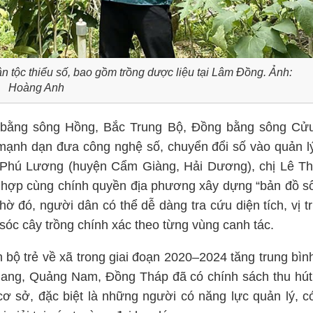
tộc thiểu số, bao gồm trồng dược liệu tại Lâm Đồng. Ảnh:
Hoàng Anh
 bằng sông Hồng, Bắc Trung Bộ, Đồng bằng sông Cử
mạnh dạn đưa công nghệ số, chuyển đổi số vào quản l
ã Phú Lương (huyện Cẩm Giàng, Hải Dương), chị Lê Th
 hợp cùng chính quyền địa phương xây dựng “bản đồ s
 đó, người dân có thể dễ dàng tra cứu diện tích, vị tr
sóc cây trồng chính xác theo từng vùng canh tác.
n bộ trẻ về xã trong giai đoạn 2020–2024 tăng trung bìn
iang, Quảng Nam, Đồng Tháp đã có chính sách thu hút
cơ sở, đặc biệt là những người có năng lực quản lý, c