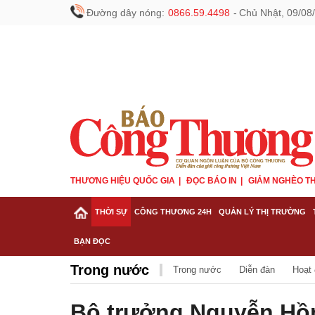
Đường dây nóng:
0866.59.4498
-
Chủ Nhật, 09/08
THƯƠNG HIỆU QUỐC GIA
ĐỌC BÁO IN
GIẢM NGHÈO TH
THỜI SỰ
CÔNG THƯƠNG 24H
QUẢN LÝ THỊ TRƯỜNG
BẠN ĐỌC
Trong nước
Trong nước
Diễn đàn
Hoạt
Bộ trưởng Nguyễn Hồn