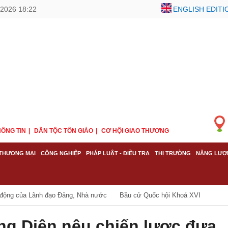
/2026 18:23
ENGLISH EDITI
ÔNG TIN
DÂN TỘC TÔN GIÁO
CƠ HỘI GIAO THƯƠNG
THƯƠNG MẠI
CÔNG NGHIỆP
PHÁP LUẬT - ĐIỀU TRA
THỊ TRƯỜNG
NĂNG LƯỢ
 động của Lãnh đạo Đảng, Nhà nước
Bầu cử Quốc hội Khoá XVI
g Diên nêu chiến lược đưa