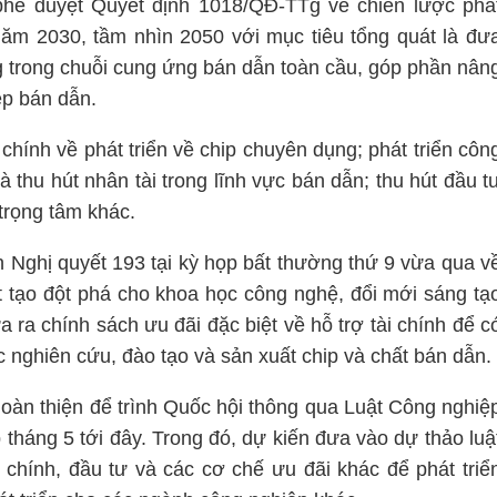
phê duyệt Quyết định 1018/QĐ-TTg về chiến lược phá
ăm 2030, tầm nhìn 2050 với mục tiêu tổng quát là đư
g trong chuỗi cung ứng bán dẫn toàn cầu, góp phần nân
ệp bán dẫn.
chính về phát triển về chip chuyên dụng; phát triển côn
à thu hút nhân tài trong lĩnh vực bán dẫn; thu hút đầu t
trọng tâm khác.
 Nghị quyết 193 tại kỳ họp bất thường thứ 9 vừa qua v
t tạo đột phá cho khoa học công nghệ, đổi mới sáng tạ
 ra chính sách ưu đãi đặc biệt về hỗ trợ tài chính để c
 nghiên cứu, đào tạo và sản xuất chip và chất bán dẫn.
oàn thiện để trình Quốc hội thông qua Luật Công nghiệ
 tháng 5 tới đây. Trong đó, dự kiến đưa vào dự thảo luậ
i chính, đầu tư và các cơ chế ưu đãi khác để phát triể