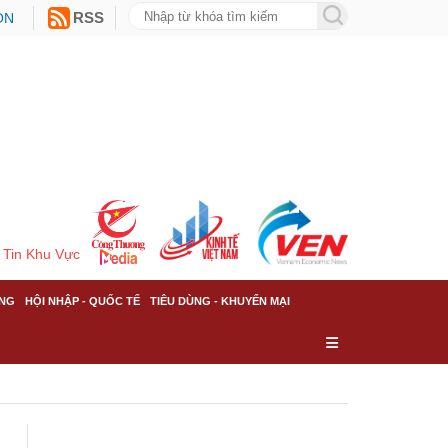
ON
RSS
Tin Khu Vực
NG
HỘI NHẬP - QUỐC TẾ
TIÊU DÙNG - KHUYẾN MẠI