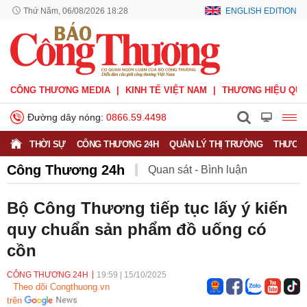
Thứ Năm, 06/08/2026 18:28
ENGLISH EDITION
CÔNG THƯƠNG MEDIA
KINH TẾ VIỆT NAM
THƯƠNG HIỆU QUỐ
Đường dây nóng:
0866.59.4498
THỜI SỰ
CÔNG THƯƠNG 24H
QUẢN LÝ THỊ TRƯỜNG
THƯƠNG
Công Thương 24h
Quan sát - Bình luận
Công Thương và công luận
Ý kiến
Bộ Công Thương tiếp tục lấy ý kiến
quy chuẩn sản phẩm đồ uống có
Người tốt - Việc tốt
Phỏng vấn - Đối thoại
cồn
CÔNG THƯƠNG 24H
19:59
|
15/10/2025
Theo dõi Congthuong.vn
trên