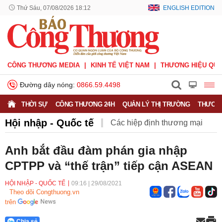
Thứ Sáu, 07/08/2026 18:12
ENGLISH EDITION
CÔNG THƯƠNG MEDIA
KINH TẾ VIỆT NAM
THƯƠNG HIỆU QUỐ
Đường dây nóng:
0866.59.4498
THỜI SỰ
CÔNG THƯƠNG 24H
QUẢN LÝ THỊ TRƯỜNG
THƯƠNG
Hội nhập - Quốc tế
Các hiệp định thương mại
Hiệp định CPTPP
Hiệp định EVFTA
Anh bắt đầu đàm phán gia nhập
CPTPP và “thế trận” tiếp cận ASEAN
Hiệp định UKVFTA
Thông tin thương vụ
Quốc tế
HỘI NHẬP - QUỐC TẾ
09:16
|
29/08/2021
Theo dõi Congthuong.vn
trên
Chia sẻ