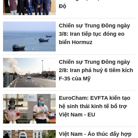
Độ
Chiến sự Trung Đông ngày
3/8: Iran tiếp tục đóng eo
biển Hormuz
Chiến sự Trung Đông ngày
2/8: Iran phá huỷ 6 tiêm kích
F-35 của Mỹ
EuroCham: EVFTA kiến tạo
hệ sinh thái kinh tế bổ trợ
Việt Nam - EU
Việt Nam - Áo thúc đẩy hợp