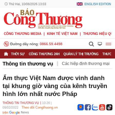
Thứ Hai, 10/08/2026 13:03
ENGLISH EDITION
CÔNG THƯƠNG MEDIA
KINH TẾ VIỆT NAM
THƯƠNG HIỆU QUỐ
Đường dây nóng:
0866.59.4498
THỜI SỰ
CÔNG THƯƠNG 24H
QUẢN LÝ THỊ TRƯỜNG
THƯƠNG
Thông tin thương vụ
Các hiệp định thương mại
Hiệp định CPTPP
Hiệp định EVFTA
Ẩm thực Việt Nam được vinh danh
tại khung giờ vàng của kênh truyền
Hiệp định UKVFTA
Thông tin thương vụ
Quốc tế
hình lớn nhất nước Pháp
THÔNG TIN THƯƠNG VỤ
10:26
|
Theo dõi Congthuong.vn
09/02/2022
trên