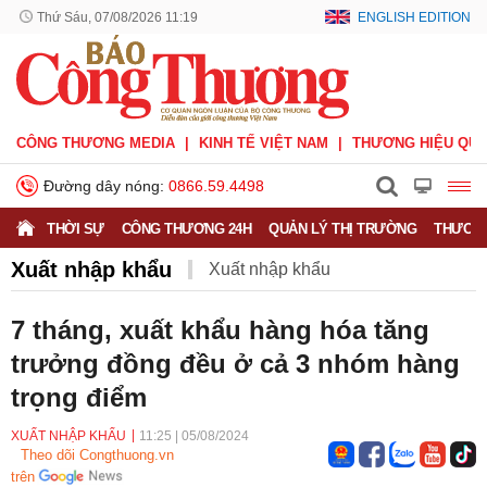
Thứ Sáu, 07/08/2026 11:19
ENGLISH EDITION
CÔNG THƯƠNG MEDIA
KINH TẾ VIỆT NAM
THƯƠNG HIỆU QUỐ
Đường dây nóng:
0866.59.4498
THỜI SỰ
CÔNG THƯƠNG 24H
QUẢN LÝ THỊ TRƯỜNG
THƯƠNG
Xuất nhập khẩu
Xuất nhập khẩu
Phòng vệ thương mại
Thương hiệu quốc gia
7 tháng, xuất khẩu hàng hóa tăng
trưởng đồng đều ở cả 3 nhóm hàng
Xuất xứ hàng hóa
Xúc tiến thương mại
trọng điểm
Thương mại điện tử
XUẤT NHẬP KHẨU
11:25
|
05/08/2024
Theo dõi Congthuong.vn
trên