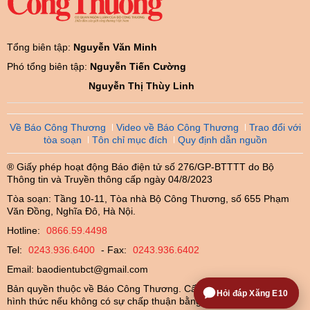
Tổng biên tập:
Nguyễn Văn Minh
Phó tổng biên tập:
Nguyễn Tiến Cường
Nguyễn Thị Thùy Linh
Về Báo Công Thương
Video về Báo Công Thương
Trao đổi với
tòa soạn
Tôn chỉ mục đích
Quy định dẫn nguồn
® Giấy phép hoạt động Báo điện tử số 276/GP-BTTTT do Bộ
Thông tin và Truyền thông cấp ngày 04/8/2023
Tòa soạn: Tầng 10-11, Tòa nhà Bộ Công Thương, số 655 Phạm
Văn Đồng, Nghĩa Đô, Hà Nội.
Hotline:
0866.59.4498
Tel:
0243.936.6400
- Fax:
0243.936.6402
Email:
baodientubct@gmail.com
Bản quyền thuộc về Báo Công Thương. Cấm sao chép dưới mọi
Hỏi đáp Xăng E10
hình thức nếu không có sự chấp thuận bằng văn bản.