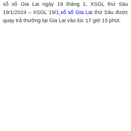
xổ số Gia Lai ngày 19 tháng 1, XSGL thứ Sáu
19/1/2024 – XSGL 19/1,
xổ số Gia Lai
thứ Sáu được
quay trả thưởng tại Gia Lai vào lúc 17 giờ 15 phút.