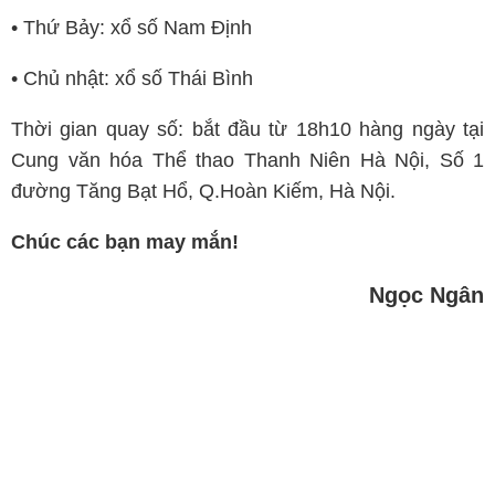
• Thứ Bảy: xổ số Nam Định
• Chủ nhật: xổ số Thái Bình
Thời gian quay số: bắt đầu từ 18h10 hàng ngày tại
Cung văn hóa Thể thao Thanh Niên Hà Nội, Số 1
đường Tăng Bạt Hổ, Q.Hoàn Kiếm, Hà Nội.
Chúc các bạn may mắn!
Ngọc Ngân