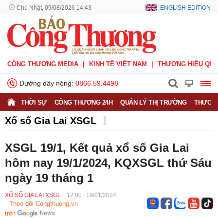
Chủ Nhật, 09/08/2026 14:43
ENGLISH EDITION
CÔNG THƯƠNG MEDIA
KINH TẾ VIỆT NAM
THƯƠNG HIỆU QUỐ
Đường dây nóng:
0866.59.4498
THỜI SỰ
CÔNG THƯƠNG 24H
QUẢN LÝ THỊ TRƯỜNG
THƯƠNG
Xổ số Gia Lai XSGL
XSGL 19/1, Kết quả xổ số Gia Lai
hôm nay 19/1/2024, KQXSGL thứ Sáu
ngày 19 tháng 1
XỔ SỐ GIA LAI XSGL
12:00
|
19/01/2024
Theo dõi Congthuong.vn
trên