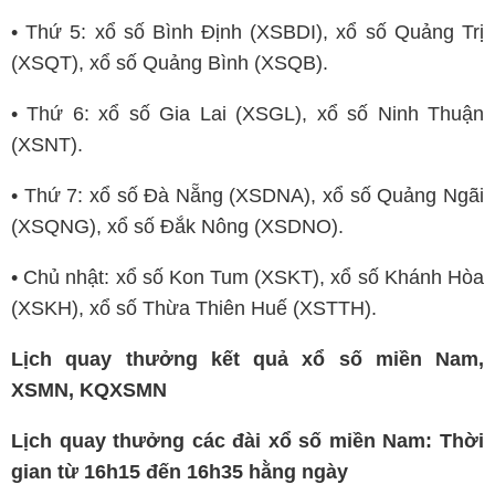
• Thứ 5: xổ số Bình Định (XSBDI), xổ số Quảng Trị
(XSQT), xổ số Quảng Bình (XSQB).
• Thứ 6: xổ số Gia Lai (XSGL), xổ số Ninh Thuận
(XSNT).
• Thứ 7: xổ số Đà Nẵng (XSDNA), xổ số Quảng Ngãi
(XSQNG), xổ số Đắk Nông (XSDNO).
• Chủ nhật: xổ số Kon Tum (XSKT), xổ số Khánh Hòa
(XSKH), xổ số Thừa Thiên Huế (XSTTH).
Lịch quay thưởng kết quả xổ số miền Nam,
XSMN, KQXSMN
Lịch quay thưởng các đài xổ số miền Nam: Thời
gian từ 16h15 đến 16h35 hằng ngày