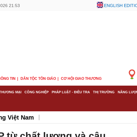
2026 21:53
ENGLISH EDITI
ÔNG TIN
DÂN TỘC TÔN GIÁO
CƠ HỘI GIAO THƯƠNG
THƯƠNG MẠI
CÔNG NGHIỆP
PHÁP LUẬT - ĐIỀU TRA
THỊ TRƯỜNG
NĂNG LƯỢ
ng Việt Nam
 từ chất lượng và câu