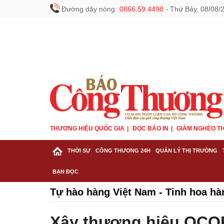
Đường dây nóng:
0866.59.4498
-
Thứ Bảy, 08/08/
THƯƠNG HIỆU QUỐC GIA
ĐỌC BÁO IN
GIẢM NGHÈO TH
THỜI SỰ
CÔNG THƯƠNG 24H
QUẢN LÝ THỊ TRƯỜNG
BẠN ĐỌC
Tự hào hàng Việt Nam - Tinh hoa hà
Xây thương hiệu OCOP