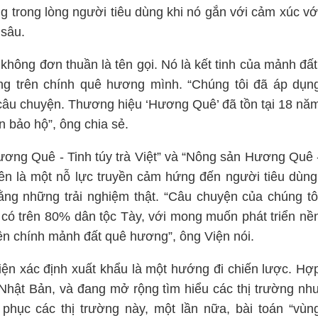
g trong lòng người tiêu dùng khi nó gắn với cảm xúc vớ
 sâu.
hông đơn thuần là tên gọi. Nó là kết tinh của mảnh đất
ng trên chính quê hương mình. “Chúng tôi đã áp dụn
âu chuyện. Thương hiệu ‘Hương Quê’ đã tồn tại 18 nă
 bảo hộ”, ông chia sẻ.
Hương Quê - Tinh túy trà Việt” và “Nông sản Hương Quê 
tên là một nỗ lực truyền cảm hứng đến người tiêu dùng
ng những trải nghiệm thật. “Câu chuyện của chúng tô
 có trên 80% dân tộc Tày, với mong muốn phát triển nề
ên chính mảnh đất quê hương”, ông Viện nói.
iện xác định xuất khẩu là một hướng đi chiến lược. Hợ
 Nhật Bản, và đang mở rộng tìm hiểu các thị trường nh
phục các thị trường này, một lần nữa, bài toán “vùn