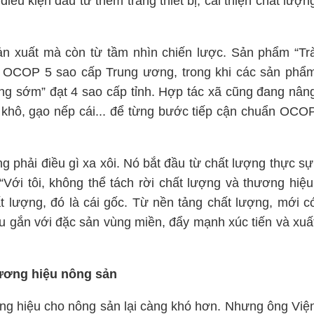
iều kiện đầu tư thêm trang thiết bị, cải thiện chất lượn
ản xuất mà còn từ tầm nhìn chiến lược. Sản phẩm “Tr
OCOP 5 sao cấp Trung ương, trong khi các sản phẩ
 sớm” đạt 4 sao cấp tỉnh. Hợp tác xã cũng đang nân
khô, gạo nếp cái... để từng bước tiếp cận chuẩn OCO
g phải điều gì xa xôi. Nó bắt đầu từ chất lượng thực sự
“Với tôi, không thể tách rời chất lượng và thương hiệu
t lượng, đó là cái gốc. Từ nền tảng chất lượng, mới c
 gắn với đặc sản vùng miền, đẩy mạnh xúc tiến và xuấ
hương hiệu nông sản
g hiệu cho nông sản lại càng khó hơn. Nhưng ông Việ