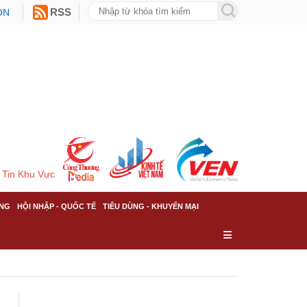
ON
RSS
Tin Khu Vực
NG
HỘI NHẬP - QUỐC TẾ
TIÊU DÙNG - KHUYẾN MẠI