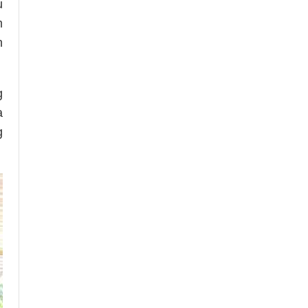
u
m
h
g
a
g