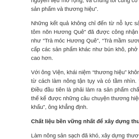
nguyên liệu mở rộng, và chúng tôi cũng có đ
sản phẩm và thương hiệu”.
Những kết quả không chỉ đến từ nỗ lực s
tôm nõn Hương Quê” đã được công nhận 
như “Trà móc Hương Quê”, “Trà mầm sương
cấp các sản phẩm khác như bún khô, phở 
cao hơn.
Với ông Viện, khái niệm “thương hiệu” khôn
từ cách làm nông tận tụy và có tầm nhìn. 
Điều đầu tiên là phải làm ra sản phẩm chấ
thể kể được những câu chuyện thương hiệu
khẩu”, ông khẳng định.
Chất liệu bền vững nhất để xây dựng t
Làm nông sản sạch đã khó, xây dựng thươn