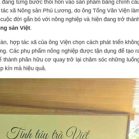
à đang từng bước thổi hồn vào sản phẩm bằng chính câ
 tác xã Nông sản Phú Lương, do ông Tống Văn Viện là
cuộc đời gắn bó với nông nghiệp và hiện đang trở thàn
ng sản Việt
.
àn, hợp tác xã của ông Viện chọn cách phát triển khôn
vững. Các phụ phẩm nông nghiệp được tận dụng để tạo r
hế thành phân hữu cơ quay trở lại chăm sóc những luốn
p kín mà hiệu quả.