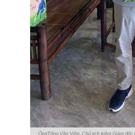
ÔngTống Văn Viện, Chủ tịch kiêm Giám đốc