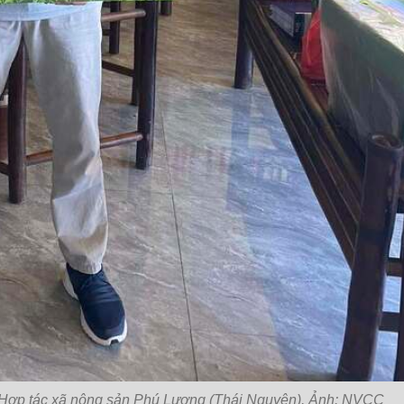
 Hợp tác xã nông sản Phú Lương (Thái Nguyên). Ảnh: NVCC