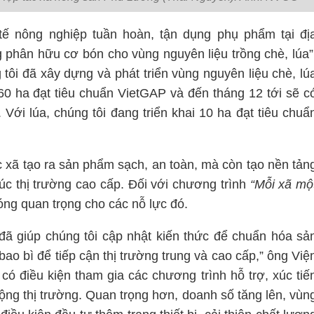
 tế nông nghiệp tuần hoàn, tận dụng phụ phẩm tại đị
 phân hữu cơ bón cho vùng nguyên liệu trồng chè, lúa”
tôi đã xây dựng và phát triển vùng nguyên liệu chè, lú
 60 ha đạt tiêu chuẩn VietGAP và đến tháng 12 tới sẽ c
Với lúa, chúng tôi đang triển khai 10 ha đạt tiêu chuẩ
c xã tạo ra sản phẩm sạch, an toàn, mà còn tạo nền tản
c thị trường cao cấp. Đối với chương trình
“Mỗi xã mộ
ng quan trọng cho các nỗ lực đó.
ã giúp chúng tôi cập nhật kiến thức để chuẩn hóa sả
ao bì để tiếp cận thị trường trung và cao cấp,” ông Việ
có điều kiện tham gia các chương trình hỗ trợ, xúc tiế
ng thị trường. Quan trọng hơn, doanh số tăng lên, vùn