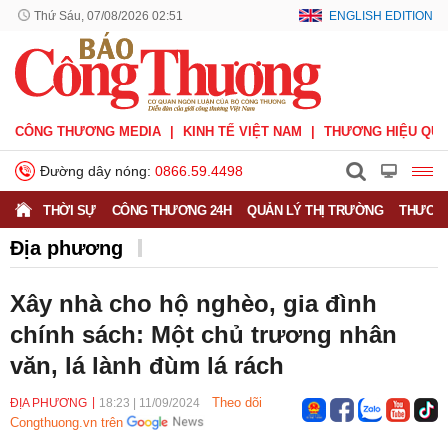
Thứ Sáu, 07/08/2026 02:51
ENGLISH EDITION
CÔNG THƯƠNG MEDIA
KINH TẾ VIỆT NAM
THƯƠNG HIỆU QUỐ
Đường dây nóng:
0866.59.4498
THỜI SỰ
CÔNG THƯƠNG 24H
QUẢN LÝ THỊ TRƯỜNG
THƯƠNG
Địa phương
Xây nhà cho hộ nghèo, gia đình
chính sách: Một chủ trương nhân
văn, lá lành đùm lá rách
Theo dõi
ĐỊA PHƯƠNG
18:23
|
11/09/2024
Congthuong.vn trên