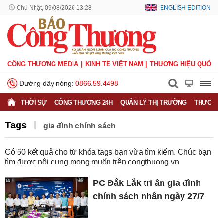
Chủ Nhật, 09/08/2026 13:28
ENGLISH EDITION
CÔNG THƯƠNG MEDIA
KINH TẾ VIỆT NAM
THƯƠNG HIỆU QUỐC 
Đường dây nóng:
0866.59.4498
THỜI SỰ
CÔNG THƯƠNG 24H
QUẢN LÝ THỊ TRƯỜNG
THƯƠNG
Tags
gia đình chính sách
Có
60
kết quả cho từ khóa tags bạn vừa tìm kiếm. Chúc bạn
tìm được nội dung mong muốn trên
congthuong.vn
PC Đắk Lắk tri ân gia đình
chính sách nhân ngày 27/7