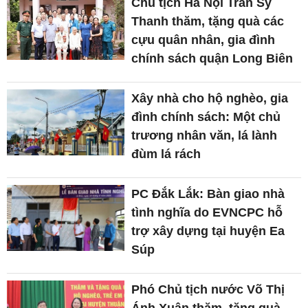
Chủ tịch Hà Nội Trần Sỹ
Thanh thăm, tặng quà các
cựu quân nhân, gia đình
chính sách quận Long Biên
Xây nhà cho hộ nghèo, gia
đình chính sách: Một chủ
trương nhân văn, lá lành
đùm lá rách
PC Đắk Lắk: Bàn giao nhà
tình nghĩa do EVNCPC hỗ
trợ xây dựng tại huyện Ea
Súp
Phó Chủ tịch nước Võ Thị
Ánh Xuân thăm, tặng quà