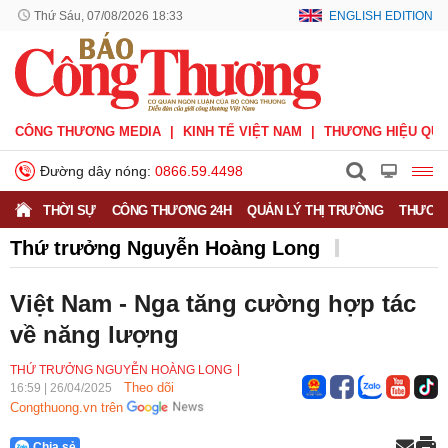
Thứ Sáu, 07/08/2026 18:33
ENGLISH EDITION
CÔNG THƯƠNG MEDIA
KINH TẾ VIỆT NAM
THƯƠNG HIỆU QUỐ
Đường dây nóng:
0866.59.4498
THỜI SỰ
CÔNG THƯƠNG 24H
QUẢN LÝ THỊ TRƯỜNG
THƯƠNG
Thứ trưởng Nguyễn Hoàng Long
Việt Nam - Nga tăng cường hợp tác
về năng lượng
THỨ TRƯỞNG NGUYỄN HOÀNG LONG
Theo dõi
16:59
|
26/04/2025
Congthuong.vn trên
Chia sẻ