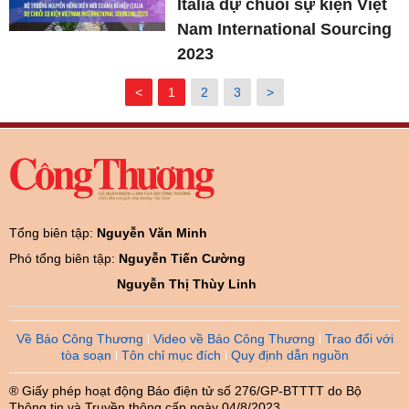
Italia dự chuỗi sự kiện Việt
Nam International Sourcing
2023
<
1
2
3
>
Tổng biên tập:
Nguyễn Văn Minh
Phó tổng biên tập:
Nguyễn Tiến Cường
Nguyễn Thị Thùy Linh
Về Báo Công Thương
Video về Báo Công Thương
Trao đổi với
tòa soạn
Tôn chỉ mục đích
Quy định dẫn nguồn
® Giấy phép hoạt động Báo điện tử số 276/GP-BTTTT do Bộ
Thông tin và Truyền thông cấp ngày 04/8/2023