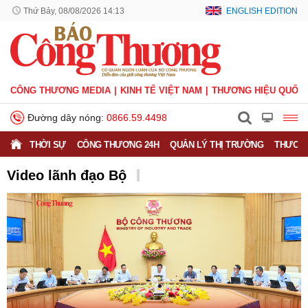
Thứ Bảy, 08/08/2026 14:13
ENGLISH EDITION
CÔNG THƯƠNG MEDIA
KINH TẾ VIỆT NAM
THƯƠNG HIỆU QUỐC 
Đường dây nóng:
0866.59.4498
THỜI SỰ
CÔNG THƯƠNG 24H
QUẢN LÝ THỊ TRƯỜNG
THƯƠNG
Video lãnh đạo Bộ