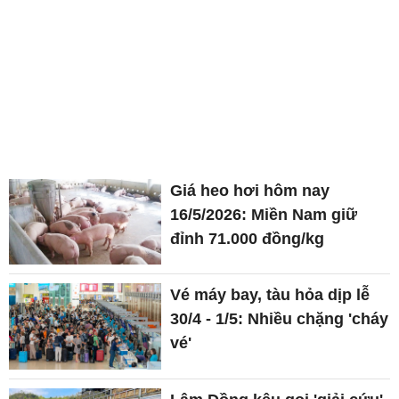
Giá heo hơi hôm nay
16/5/2026: Miền Nam giữ
đỉnh 71.000 đồng/kg
Vé máy bay, tàu hỏa dịp lễ
30/4 - 1/5: Nhiều chặng 'cháy
vé'