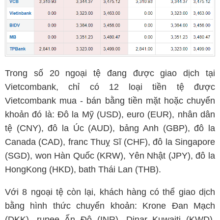
Trong số 20 ngoại tệ đang được giao dịch tại
Vietcombank, chỉ có 12 loại tiền tệ được
Vietcombank mua - bán bằng tiền mặt hoặc chuyển
khoản đó là: Đô la Mỹ (USD), euro (EUR), nhân dân
tệ (CNY), đô la Úc (AUD), bảng Anh (GBP), đô la
Canada (CAD), franc Thuỵ Sĩ (CHF), đô la Singapore
(SGD), won Hàn Quốc (KRW), Yên Nhật (JPY), đô la
HongKong (HKD), bath Thái Lan (THB).
Với 8 ngoại tệ còn lại, khách hàng có thể giao dịch
bằng hình thức chuyển khoản: Krone Đan Mạch
(DKK), rupee Ấn Độ (INR), Dinar Kuwaiti (KWD),