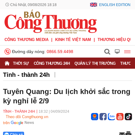
Chủ Nhật, 09/08/2026 18:18
ENGLISH EDITION
CÔNG THƯƠNG MEDIA
KINH TẾ VIỆT NAM
THƯƠNG HIỆU QUỐ
Đường dây nóng:
0866.59.4498
THỜI SỰ
CÔNG THƯƠNG 24H
QUẢN LÝ THỊ TRƯỜNG
THƯƠNG
Tỉnh - thành 24h
Tuyên Quang: Du lịch khởi sắc trong
kỳ nghỉ lễ 2/9
TỈNH - THÀNH 24H
18:32
|
04/09/2024
Theo dõi Congthuong.vn
trên
Chia sẻ