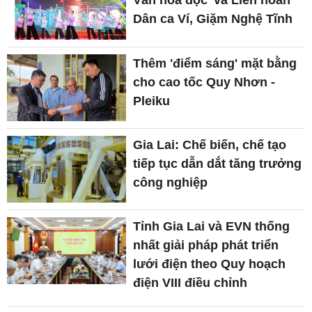
Văn hóa đọc' và Liên hoan
Dân ca Ví, Giặm Nghệ Tĩnh
Thêm 'điểm sáng' mặt bằng
cho cao tốc Quy Nhơn -
Pleiku
Gia Lai: Chế biến, chế tạo
tiếp tục dẫn dắt tăng trưởng
công nghiệp
Tỉnh Gia Lai và EVN thống
nhất giải pháp phát triển
lưới điện theo Quy hoạch
điện VIII điều chỉnh