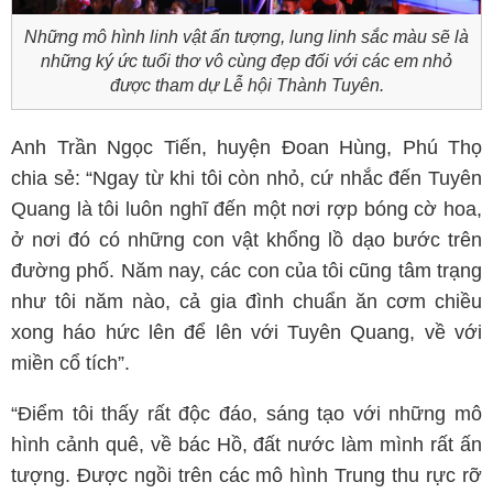
Những mô hình linh vật ấn tượng, lung linh sắc màu sẽ là
những ký ức tuổi thơ vô cùng đẹp đối với các em nhỏ
được tham dự Lễ hội Thành Tuyên.
Anh Trần Ngọc Tiến, huyện Đoan Hùng, Phú Thọ
chia sẻ: “Ngay từ khi tôi còn nhỏ, cứ nhắc đến Tuyên
Quang là tôi luôn nghĩ đến một nơi rợp bóng cờ hoa,
ở nơi đó có những con vật khổng lồ dạo bước trên
đường phố. Năm nay, các con của tôi cũng tâm trạng
như tôi năm nào, cả gia đình chuẩn ăn cơm chiều
xong háo hức lên để lên với Tuyên Quang, về với
miền cổ tích”.
“Điểm tôi thấy rất độc đáo, sáng tạo với những mô
hình cảnh quê, về bác Hồ, đất nước làm mình rất ấn
tượng. Được ngồi trên các mô hình Trung thu rực rỡ