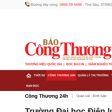
Đường dây nóng:
0866.59.4498
-
Thứ Sáu, 07/08/
THƯƠNG HIỆU QUỐC GIA
ĐỌC BÁO IN
GIẢM NGHÈO TH
THỜI SỰ
CÔNG THƯƠNG 24H
QUẢN LÝ THỊ TRƯỜNG
BẠN ĐỌC
Công Thương 24h
Quan sát - Bình luận
Trường Đại học Điện l