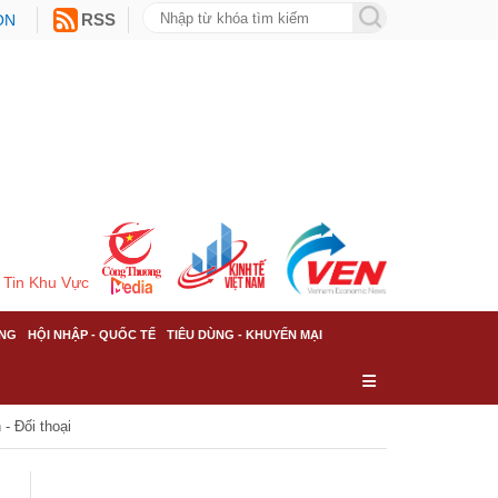
ON
RSS
Tin Khu Vực
NG
HỘI NHẬP - QUỐC TẾ
TIÊU DÙNG - KHUYẾN MẠI
- Đối thoại