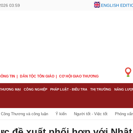
2026 03:59
ENGLISH EDITI
ÔNG TIN
DÂN TỘC TÔN GIÁO
CƠ HỘI GIAO THƯƠNG
THƯƠNG MẠI
CÔNG NGHIỆP
PHÁP LUẬT - ĐIỀU TRA
THỊ TRƯỜNG
NĂNG LƯỢ
Công Thương và công luận
Ý kiến
Người tốt - Việc tốt
Phỏng vấn 
ực đề xuất phối hợp với Nhật