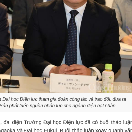
ại học Điện lực tham gia đoàn công tác và trao đổi, đưa ra
 Bản phát triển nguồn nhân lực cho ngành điện hạt nhân
 đại diện Trường Đại học Điện lực đã có buổi thảo luậ
agaoka và Đại học Fukui. Buổi thảo luận xoay quanh vấ