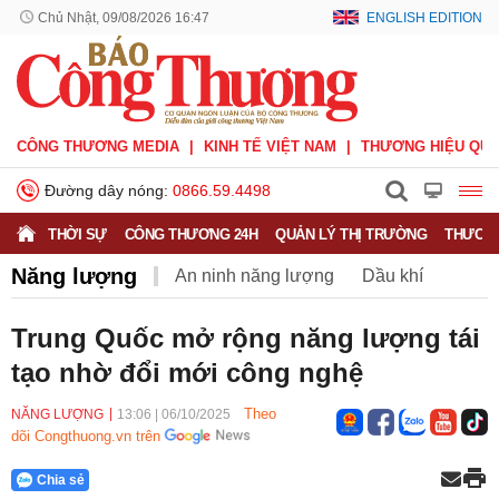
Chủ Nhật, 09/08/2026 16:47
ENGLISH EDITION
CÔNG THƯƠNG MEDIA
KINH TẾ VIỆT NAM
THƯƠNG HIỆU QUỐ
Đường dây nóng:
0866.59.4498
THỜI SỰ
CÔNG THƯƠNG 24H
QUẢN LÝ THỊ TRƯỜNG
THƯƠNG
Năng lượng
An ninh năng lượng
Dầu khí
Điện
Năng lượng tái tạo
Than
Tiết kiệm điện
Trung Quốc mở rộng năng lượng tái
tạo nhờ đổi mới công nghệ
Theo
NĂNG LƯỢNG
13:06
|
06/10/2025
dõi Congthuong.vn trên
Chia sẻ