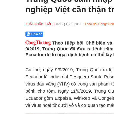
nghiệp Việt cần thận t
Theo dõi Congthuon
XUẤT NHẬP KHẨU
16:12
|
15/10/2019
Chia sẻ
Theo Hiệp hội Chế biến và
9/2019, Trung Quốc đã đưa ra lệnh cấm
Ecuador do lo ngại dịch bệnh có thể lây
Cụ thể, ngày 9/9/2019, Trung Quốc ra l
Ecuador là Industrial Pesquera Santa Pri
virus đầu vàng (YHV) có trong sản phẩm t
bệnh cho tôm. Ngày 11/9/2019, Trung Qu
Ecuador gồm Expalsa, WinRep và Congelado
và virus hoại tử dưới vỏ và cơ quan tạo m