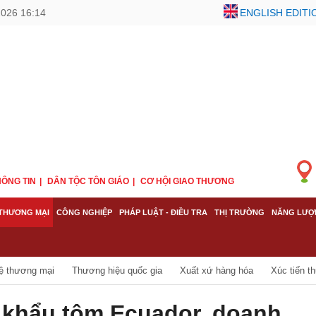
2026 16:14
ENGLISH EDITI
ÔNG TIN
DÂN TỘC TÔN GIÁO
CƠ HỘI GIAO THƯƠNG
THƯƠNG MẠI
CÔNG NGHIỆP
PHÁP LUẬT - ĐIỀU TRA
THỊ TRƯỜNG
NĂNG LƯỢ
ệ thương mại
Thương hiệu quốc gia
Xuất xứ hàng hóa
Xúc tiến t
khẩu tôm Ecuador, doanh