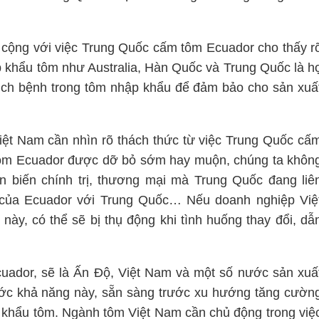
cộng với việc Trung Quốc cấm tôm Ecuador cho thấy r
khẩu tôm như Australia, Hàn Quốc và Trung Quốc là h
dịch bệnh trong tôm nhập khẩu để đảm bảo cho sản xuấ
ệt Nam cần nhìn rõ thách thức từ việc Trung Quốc cấ
 tôm Ecuador được dỡ bỏ sớm hay muộn, chúng ta khôn
ễn biến chính trị, thương mại mà Trung Quốc đang liê
o của Ecuador với Trung Quốc… Nếu doanh nghiệp Việ
này, có thể sẽ bị thụ động khi tình huống thay đổi, dẫ
Ecuador, sẽ là Ấn Độ, Việt Nam và một số nước sản xuấ
ước khả năng này, sẵn sàng trước xu hướng tăng cườn
p khẩu tôm. Ngành tôm Việt Nam cần chủ động trong việ