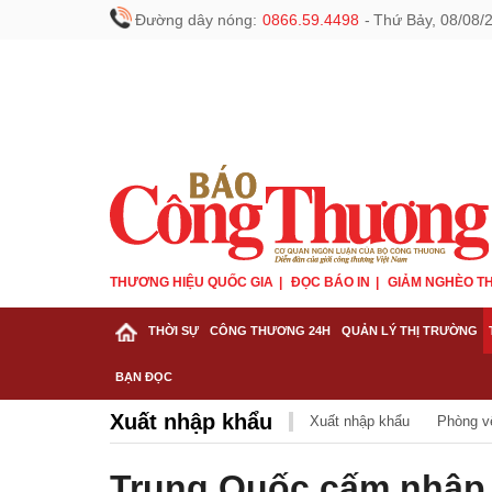
Đường dây nóng:
0866.59.4498
-
Thứ Bảy, 08/08/
THƯƠNG HIỆU QUỐC GIA
ĐỌC BÁO IN
GIẢM NGHÈO TH
THỜI SỰ
CÔNG THƯƠNG 24H
QUẢN LÝ THỊ TRƯỜNG
BẠN ĐỌC
Xuất nhập khẩu
Xuất nhập khẩu
Phòng v
Trung Quốc cấm nhập 