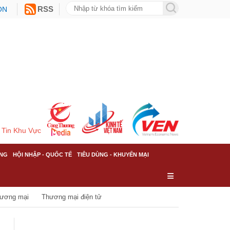
ON
RSS
Tin Khu Vực
NG
HỘI NHẬP - QUỐC TẾ
TIÊU DÙNG - KHUYẾN MẠI
hương mại
Thương mại điện tử