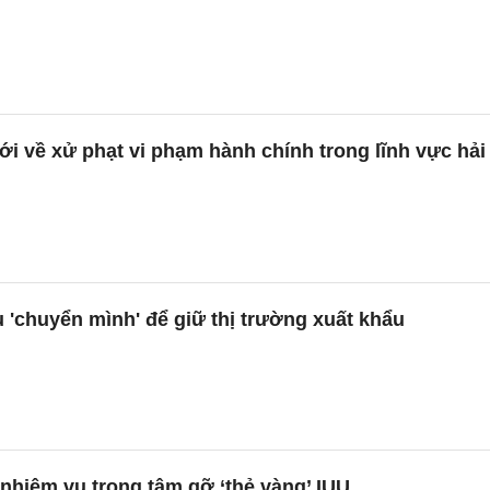
 về xử phạt vi phạm hành chính trong lĩnh vực hải
êu 'chuyển mình' để giữ thị trường xuất khẩu
5 nhiệm vụ trọng tâm gỡ ‘thẻ vàng’ IUU