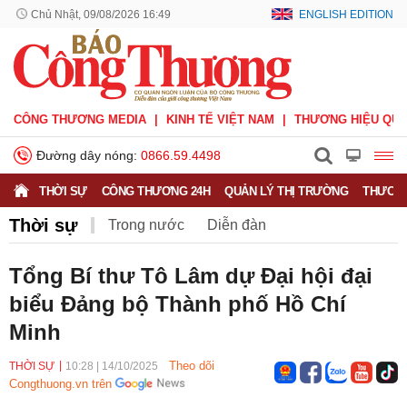
Chủ Nhật, 09/08/2026 16:49
ENGLISH EDITION
CÔNG THƯƠNG MEDIA
KINH TẾ VIỆT NAM
THƯƠNG HIỆU QUỐ
Đường dây nóng:
0866.59.4498
THỜI SỰ
CÔNG THƯƠNG 24H
QUẢN LÝ THỊ TRƯỜNG
THƯƠNG
Thời sự
Trong nước
Diễn đàn
Hoạt động của Lãnh đạo Đảng, Nhà nước
Tổng Bí thư Tô Lâm dự Đại hội đại
biểu Đảng bộ Thành phố Hồ Chí
Bầu cử Quốc hội Khoá XVI
Minh
Theo dõi
THỜI SỰ
10:28
|
14/10/2025
Congthuong.vn trên