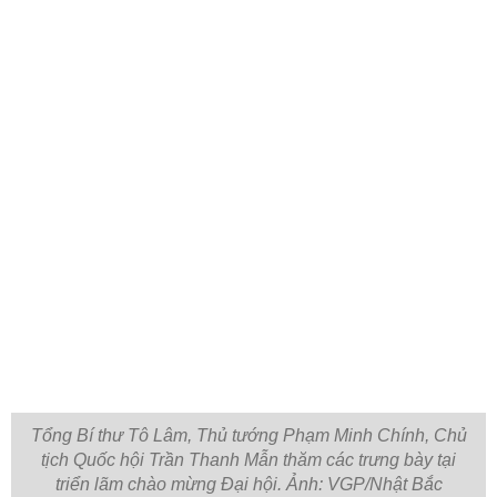
Tổng Bí thư Tô Lâm, Thủ tướng Phạm Minh Chính, Chủ
tịch Quốc hội Trần Thanh Mẫn thăm các trưng bày tại
triển lãm chào mừng Đại hội. Ảnh: VGP/Nhật Bắc