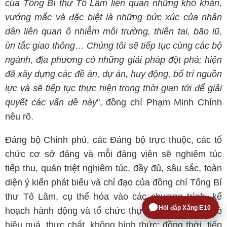
của Tổng Bí thư Tô Lâm liên quan những khó khăn,
vướng mắc và đặc biệt là những bức xúc của nhân
dân liên quan ô nhiễm môi trường, thiên tai, bão lũ,
ùn tắc giao thông… Chúng tôi sẽ tiếp tục cùng các bộ
ngành, địa phương có những giải pháp đột phá; hiện
đã xây dựng các đề án, dự án, huy động, bố trí nguồn
lực và sẽ tiếp tục thực hiện trong thời gian tới để giải
quyết các vấn đề này
", đồng chí Phạm Minh Chính
nêu rõ.
Đảng bộ Chính phủ, các Đảng bộ trực thuộc, các tổ
chức cơ sở đảng và mỗi đảng viên sẽ nghiêm túc
tiếp thu, quán triệt nghiêm túc, đầy đủ, sâu sắc, toàn
diện ý kiến phát biểu và chỉ đạo của đồng chí Tổng Bí
thư Tô Lâm, cụ thể hóa vào các chương trình, kế
Hỏi đáp Xăng E10
hoạch hành động và tổ chức thực hiện một cách có
hiệu quả, thực chất, không hình thức; đồng thời, tiếp