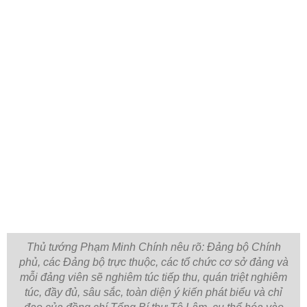
Thủ tướng Phạm Minh Chính nêu rõ: Đảng bộ Chính
phủ, các Đảng bộ trực thuộc, các tổ chức cơ sở đảng và
mỗi đảng viên sẽ nghiêm túc tiếp thu, quán triệt nghiêm
túc, đầy đủ, sâu sắc, toàn diện ý kiến phát biểu và chỉ