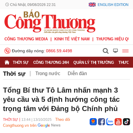
Chủ Nhật, 09/08/2026 22:31
ENGLISH EDITION
CÔNG THƯƠNG MEDIA
KINH TẾ VIỆT NAM
THƯƠNG HIỆU QUỐ
Đường dây nóng:
0866.59.4498
THỜI SỰ
CÔNG THƯƠNG 24H
QUẢN LÝ THỊ TRƯỜNG
THƯƠNG
Thời sự
Trong nước
Diễn đàn
Hoạt động của Lãnh đạo Đảng, Nhà nước
Tổng Bí thư Tô Lâm nhấn mạnh 3
yêu cầu và 5 định hướng công tác
Bầu cử Quốc hội Khoá XVI
trọng tâm với Đảng bộ Chính phủ
Theo dõi
THỜI SỰ
13:44
|
13/10/2025
Congthuong.vn trên