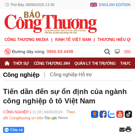
Thứ Bảy, 08/08/2026 13:36
ENGLISH EDITION
CÔNG THƯƠNG MEDIA
KINH TẾ VIỆT NAM
THƯƠNG HIỆU QUỐ
Đường dây nóng:
0866.59.4498
THỜI SỰ
CÔNG THƯƠNG 24H
QUẢN LÝ THỊ TRƯỜNG
THƯƠNG
Công nghiệp
Công nghiệp Hỗ trợ
Công nghiệp nặng
Công nghiệp nhẹ
Tiến dần đến sự ổn định của ngành
công nghiệp ô tô Việt Nam
Công nghiệp quốc phòng
Khuyến công
Theo
CÔNG NGHIỆP
11:28
|
08/06/2024
dõi Congthuong.vn trên
Chia sẻ