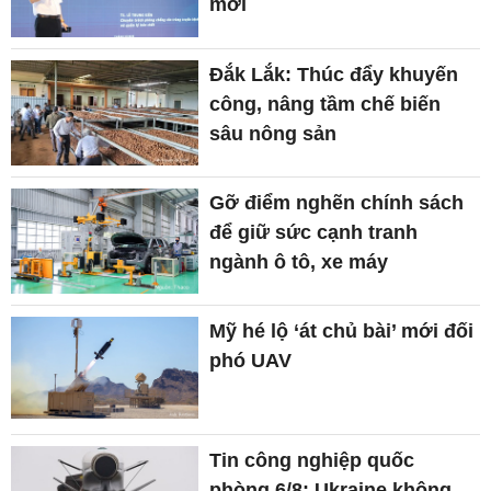
mới
Đắk Lắk: Thúc đẩy khuyến
công, nâng tầm chế biến
sâu nông sản
Gỡ điểm nghẽn chính sách
để giữ sức cạnh tranh
ngành ô tô, xe máy
Mỹ hé lộ ‘át chủ bài’ mới đối
phó UAV
Tin công nghiệp quốc
phòng 6/8: Ukraine không