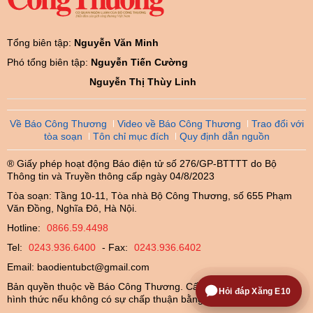
Tổng biên tập:
Nguyễn Văn Minh
Phó tổng biên tập:
Nguyễn Tiến Cường
Nguyễn Thị Thùy Linh
Về Báo Công Thương
Video về Báo Công Thương
Trao đổi với
tòa soạn
Tôn chỉ mục đích
Quy định dẫn nguồn
® Giấy phép hoạt động Báo điện tử số 276/GP-BTTTT do Bộ
Thông tin và Truyền thông cấp ngày 04/8/2023
Tòa soạn: Tầng 10-11, Tòa nhà Bộ Công Thương, số 655 Phạm
Văn Đồng, Nghĩa Đô, Hà Nội.
Hotline:
0866.59.4498
Tel:
0243.936.6400
- Fax:
0243.936.6402
Email:
baodientubct@gmail.com
Bản quyền thuộc về Báo Công Thương. Cấm sao chép dưới mọi
Hỏi đáp Xăng E10
hình thức nếu không có sự chấp thuận bằng văn bản.