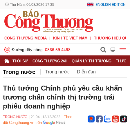
Thứ Năm, 06/08/2026 17:35
ENGLISH EDITION
CÔNG THƯƠNG MEDIA
KINH TẾ VIỆT NAM
THƯƠNG HIỆU QUỐ
Đường dây nóng:
0866.59.4498
THỜI SỰ
CÔNG THƯƠNG 24H
QUẢN LÝ THỊ TRƯỜNG
THƯƠNG
Trong nước
Trong nước
Diễn đàn
Hoạt động của Lãnh đạo Đảng, Nhà nước
Thủ tướng Chính phủ yêu cầu khẩn
trương chấn chỉnh thị trường trái
Bầu cử Quốc hội Khoá XVI
phiếu doanh nghiệp
Theo
TRONG NƯỚC
21:04
|
13/12/2022
dõi Congthuong.vn trên