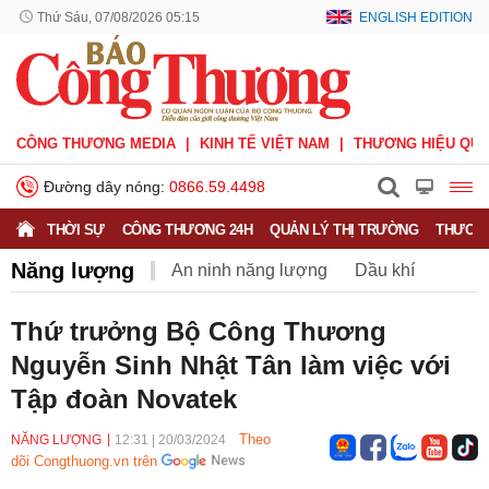
Thứ Sáu, 07/08/2026 05:15
ENGLISH EDITION
CÔNG THƯƠNG MEDIA
KINH TẾ VIỆT NAM
THƯƠNG HIỆU QUỐ
Đường dây nóng:
0866.59.4498
THỜI SỰ
CÔNG THƯƠNG 24H
QUẢN LÝ THỊ TRƯỜNG
THƯƠNG
Năng lượng
An ninh năng lượng
Dầu khí
Điện
Năng lượng tái tạo
Than
Tiết kiệm điện
Thứ trưởng Bộ Công Thương
Nguyễn Sinh Nhật Tân làm việc với
Tập đoàn Novatek
Theo
NĂNG LƯỢNG
12:31
|
20/03/2024
dõi Congthuong.vn trên