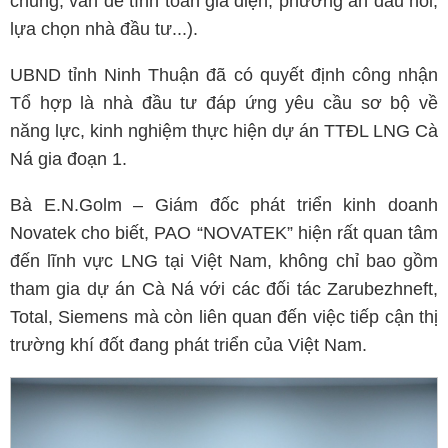
chung; vấn đề tính toán giá điện; phương án đấu nối;
lựa chọn nhà đầu tư...).
UBND tỉnh Ninh Thuận đã có quyết định công nhận
Tổ hợp là nhà đầu tư đáp ứng yêu cầu sơ bộ về
năng lực, kinh nghiệm thực hiện dự án TTĐL LNG Cà
Ná gia đoạn 1.
Bà E.N.Golm – Giám đốc phát triển kinh doanh
Novatek cho biết, PAO “NOVATEK” hiện rất quan tâm
đến lĩnh vực LNG tại Việt Nam, không chỉ bao gồm
tham gia dự án Cà Ná với các đối tác Zarubezhneft,
Total, Siemens mà còn liên quan đến việc tiếp cận thị
trường khí đốt đang phát triển của Việt Nam.