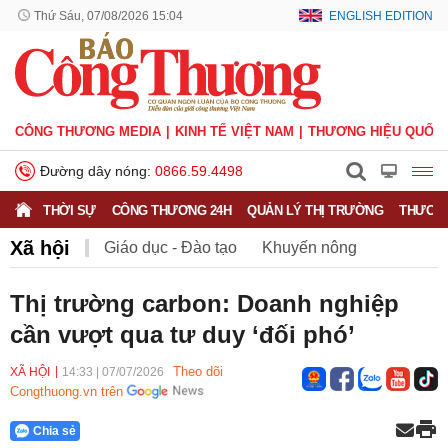
Thứ Sáu, 07/08/2026 15:04
ENGLISH EDITION
CÔNG THƯƠNG MEDIA
KINH TẾ VIỆT NAM
THƯƠNG HIỆU QUỐC 
Đường dây nóng:
0866.59.4498
THỜI SỰ
CÔNG THƯƠNG 24H
QUẢN LÝ THỊ TRƯỜNG
THƯƠNG
Xã hội
Giáo dục - Đào tạo
Khuyến nông
Môi trường
Nông nghiệp - nông thôn
Thị trường carbon: Doanh nghiệp
cần vượt qua tư duy ‘đối phó’
Phát triển bền vững
Sức khỏe
Việc làm
Theo dõi
XÃ HỘI
14:33
|
07/07/2026
Congthuong.vn trên
Chia sẻ