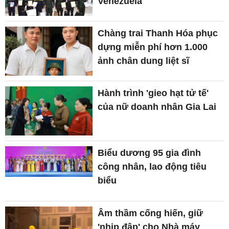
Venezuela"
Chàng trai Thanh Hóa phục
dựng miễn phí hơn 1.000
ảnh chân dung liệt sĩ
Hành trình 'gieo hạt tử tế'
của nữ doanh nhân Gia Lai
Biểu dương 95 gia đình
công nhân, lao động tiêu
biểu
Âm thầm cống hiến, giữ
'nhịp đập' cho Nhà máy