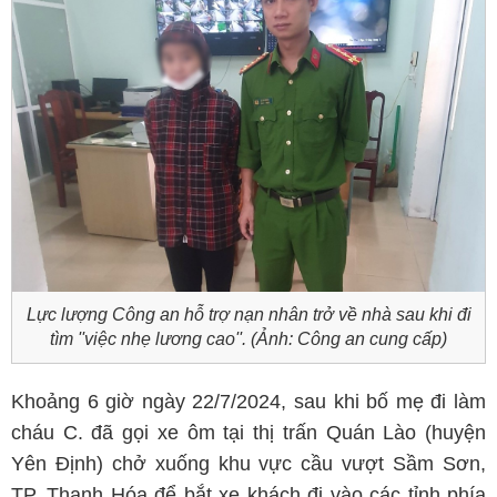
Lực lượng Công an hỗ trợ nạn nhân trở về nhà sau khi đi
tìm ''việc nhẹ lương cao''. (Ảnh: Công an cung cấp)
Khoảng 6 giờ ngày 22/7/2024, sau khi bố mẹ đi làm
cháu C. đã gọi xe ôm tại thị trấn Quán Lào (huyện
Yên Định) chở xuống khu vực cầu vượt Sầm Sơn,
TP. Thanh Hóa để bắt xe khách đi vào các tỉnh phía