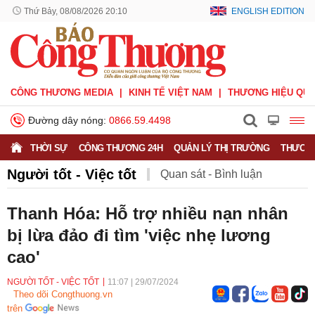
Thứ Bảy, 08/08/2026 20:10
ENGLISH EDITION
CÔNG THƯƠNG MEDIA
KINH TẾ VIỆT NAM
THƯƠNG HIỆU QUỐ
Đường dây nóng:
0866.59.4498
THỜI SỰ
CÔNG THƯƠNG 24H
QUẢN LÝ THỊ TRƯỜNG
THƯƠNG
Người tốt - Việc tốt
Quan sát - Bình luận
Công Thương và công luận
Ý kiến
Thanh Hóa: Hỗ trợ nhiều nạn nhân
bị lừa đảo đi tìm 'việc nhẹ lương
Người tốt - Việc tốt
Phỏng vấn - Đối thoại
cao'
NGƯỜI TỐT - VIỆC TỐT
11:07
|
29/07/2024
Theo dõi Congthuong.vn
trên