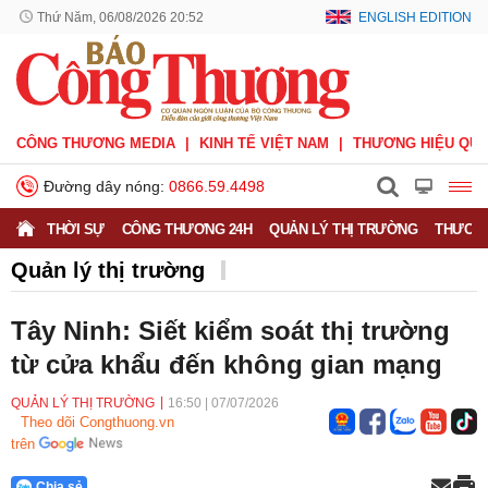
Thứ Năm, 06/08/2026 20:52
ENGLISH EDITION
CÔNG THƯƠNG MEDIA
KINH TẾ VIỆT NAM
THƯƠNG HIỆU QUỐ
Đường dây nóng:
0866.59.4498
THỜI SỰ
CÔNG THƯƠNG 24H
QUẢN LÝ THỊ TRƯỜNG
THƯƠNG
Quản lý thị trường
Tây Ninh: Siết kiểm soát thị trường
từ cửa khẩu đến không gian mạng
QUẢN LÝ THỊ TRƯỜNG
16:50
|
07/07/2026
Theo dõi Congthuong.vn
trên
Chia sẻ