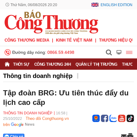
Thứ Năm, 06/08/2026 20:20
ENGLISH EDITION
CÔNG THƯƠNG MEDIA
KINH TẾ VIỆT NAM
THƯƠNG HIỆU QUỐ
Đường dây nóng:
0866.59.4498
THỜI SỰ
CÔNG THƯƠNG 24H
QUẢN LÝ THỊ TRƯỜNG
THƯƠNG
Thông tin doanh nghiệp
Doanh nghiệp vì Người tiêu dùng
Doanh nhân
Tập đoàn BRG: Ưu tiên thúc đẩy du
Thông tin doanh nghiệp
lịch cao cấp
THÔNG TIN DOANH NGHIỆP
16:58
|
Theo dõi Congthuong.vn
25/10/2022
trên
Chia sẻ