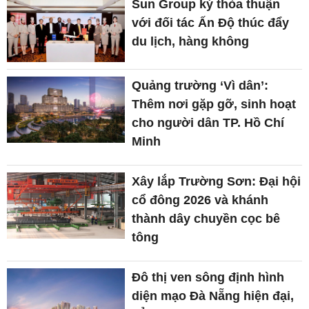
Sun Group ký thỏa thuận
với đối tác Ấn Độ thúc đẩy
du lịch, hàng không
Quảng trường ‘Vì dân’:
Thêm nơi gặp gỡ, sinh hoạt
cho người dân TP. Hồ Chí
Minh
Xây lắp Trường Sơn: Đại hội
cổ đông 2026 và khánh
thành dây chuyền cọc bê
tông
Đô thị ven sông định hình
diện mạo Đà Nẵng hiện đại,