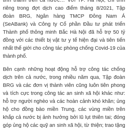
tỉnh thành trên cả nước… Với TP. Hà Nội, chỉ tính
riêng trong đợt dịch cao điểm tháng 8/2021, Tập
đoàn BRG, Ngân hàng TMCP Đông Nam Á
(SeABank) và Công ty Cổ phần Đầu tư phát triển
Thành phố thông minh Bắc Hà Nội đã hỗ trợ 50 tỷ
đồng với các thiết bị vật tư y tế hiện đại và tiên tiến
nhất thế giới cho công tác phòng chống Covid-19 của
thành phố.
Bên cạnh những hoạt động hỗ trợ công tác chống
dịch trên cả nước, trong nhiều năm qua, Tập đoàn
BRG và các đơn vị thành viên cũng luôn tiên phong
và tích cực trong công tác an sinh xã hội khác như:
hỗ trợ người nghèo và các hoàn cảnh khó khăn; ủng
hộ cho đồng bào miền Trung, các vùng miền trên
khắp cả nước bị ảnh hưởng bởi lũ lụt thiên tai; đóng
góp ủng hộ các quỹ an sinh xã hội, từ thiện; trao tặng