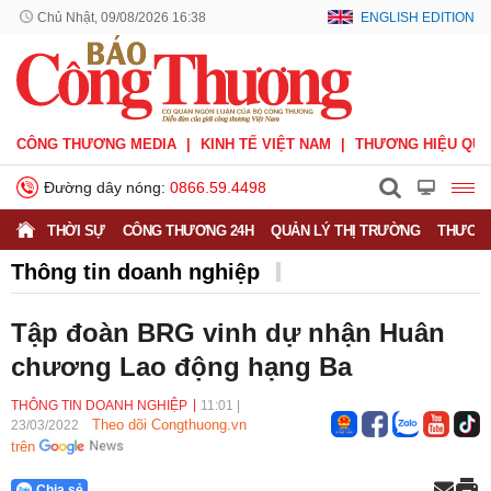
Chủ Nhật, 09/08/2026 16:38
ENGLISH EDITION
CÔNG THƯƠNG MEDIA
KINH TẾ VIỆT NAM
THƯƠNG HIỆU QUỐ
Đường dây nóng:
0866.59.4498
THỜI SỰ
CÔNG THƯƠNG 24H
QUẢN LÝ THỊ TRƯỜNG
THƯƠNG
Thông tin doanh nghiệp
Doanh nghiệp vì Người tiêu dùng
Doanh nhân
Tập đoàn BRG vinh dự nhận Huân
Thông tin doanh nghiệp
chương Lao động hạng Ba
THÔNG TIN DOANH NGHIỆP
11:01
|
Theo dõi Congthuong.vn
23/03/2022
trên
Chia sẻ