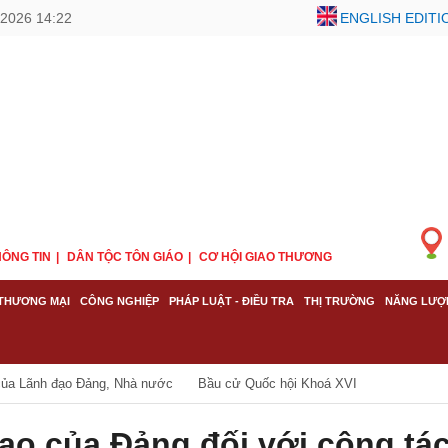
/2026 14:22
ENGLISH EDITI
ÔNG TIN
DÂN TỘC TÔN GIÁO
CƠ HỘI GIAO THƯƠNG
THƯƠNG MẠI
CÔNG NGHIỆP
PHÁP LUẬT - ĐIỀU TRA
THỊ TRƯỜNG
NĂNG LƯỢ
của Lãnh đạo Đảng, Nhà nước
Bầu cử Quốc hội Khoá XVI
ạo của Đảng đối với công tá