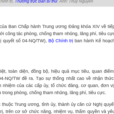
ính trị,
Thường trực Ban Bí thư
. Ảnh: Thuỷ Nguyên
 của Ban Chấp hành Trung ương Đảng khóa XIV về tiế
ới công tác phòng, chống tham nhũng, lãng phí, tiêu cự
ghị quyết số 04-NQ/TW),
Bộ Chính trị
ban hành Kế hoạc
liệt, toàn diện, đồng bộ, hiệu quả mục tiêu, quan điểm
04-NQ/TW đề ra. Tạo sự thống nhất cao về nhận thức
ách nhiệm của các cấp ủy, tổ chức đảng, cơ quan, đơn vị
 trong phòng, chống tham nhũng, lãng phí, tiêu cực.
 thuộc Trung ương, tỉnh ủy, thành ủy căn cứ Nghị quyế
ị, trên cơ sở chức năng, nhiệm vụ, thẩm quyền và yê