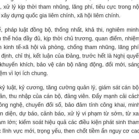
xử lý kịp thời tham nhũng, lãng phí, tiêu cực trong nộ
xây dựng quốc gia liêm chính, xã hội liêm chính.
, pháp luật đồng bộ, thống nhất, khả thi, nghiêm minh
ụ thể hóa đầy đủ, kịp thời chủ trương, quan điểm, nhiệ
n kinh tế-xã hội và phòng, chống tham nhũng, lãng phí
 định, chỉ thị, kết luận của Đảng, trước hết là Nghị quyế
khuyến khích, bảo vệ cán bộ năng động, đổi mới, sán
ệm vì lợi ích chung.
 kỷ luật, kỷ cương, tăng cường quản lý, giám sát cán bộ
 sản, thu nhập của cán bộ, đảng viên. Đẩy mạnh cải các
ông nghệ, chuyển đổi số, bảo đảm tính công khai, min
ận diện, dự báo, cảnh báo, xử lý vi phạm từ sớm, từ xa
ạm lớn; kiểm soát hiệu quả các điều kiện phát sinh tha
c lĩnh vực mới, trọng yếu, then chốt tiềm ẩn nguy cơ ca