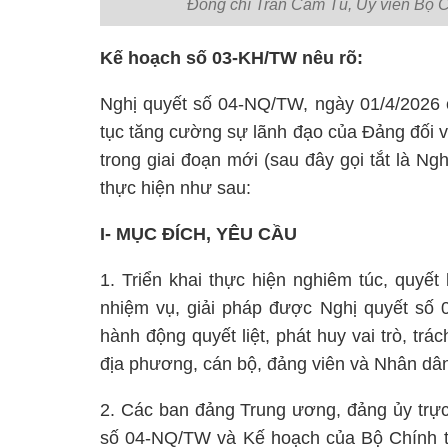
Đồng chí Trần Cẩm Tú, Ủy viên Bộ Ch
Kế hoạch số 03-KH/TW nêu rõ:
Nghị quyết số 04-NQ/TW, ngày 01/4/2026
tục tăng cường sự lãnh đạo của Đảng đối v
trong giai đoạn mới (sau đây gọi tắt là N
thực hiện như sau:
I- MỤC ĐÍCH, YÊU CẦU
1. Triển khai thực hiện nghiêm túc, quyết 
nhiệm vụ, giải pháp được Nghị quyết số 
hành động quyết liệt, phát huy vai trò, tr
địa phương, cán bộ, đảng viên và Nhân dân
2. Các ban đảng Trung ương, đảng ủy trực
số 04-NQ/TW và Kế hoạch của Bộ Chính tr