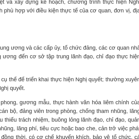
riệt và xây dựng kế hoạch, chương trình thực hiện Ngh
 phù hợp với điều kiện thực tế của cơ quan, đơn vị, đị
Trung ương và các cấp ủy, tổ chức đảng, các cơ quan nh
 ương đến cơ sở tập trung lãnh đạo, chỉ đạo thực hiệ
cụ thể để triển khai thực hiện Nghị quyết; thường xuyê
Nghị quyết.
iên phong, gương mẫu, thực hành văn hóa liêm chính củ
cán bộ, đảng viên trong phòng, chống tham nhũng, lãn
u thiếu trách nhiệm, buông lỏng lãnh đạo, chỉ đạo, quả
 nhũng, lãng phí, tiêu cực hoặc bao che, cản trở việc phá
; đồng thời, có cơ chế khuyến khích, bảo vệ tổ chức, c