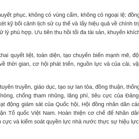
thuyết phục, không có vùng cấm, không có ngoại lệ; đồn
t kỹ bối cảnh lịch sử cụ thể và lấy hiệu quả về chính trị
xử lý phù hợp. Ưu tiên thu hồi tối đa tài sản, khuyến khíc
khai quyết liệt, toàn diện, tạo chuyển biến mạnh mẽ, độ
 thời gian, cơ hội phát triển, nguồn lực và của cải, vậ
 tuyên truyền, giáo dục, tạo sự lan tỏa, đồng thuận, thốn
phòng, chống tham nhũng, lãng phí, tiêu cực của Đảng
ạt động giám sát của Quốc hội, Hội đồng nhân dân cá
trận Tổ quốc Việt Nam. Hoàn thiện cơ chế để Nhân dâ
êu cực và kiểm soát quyền lực nhà nước thực sự hiệu lực