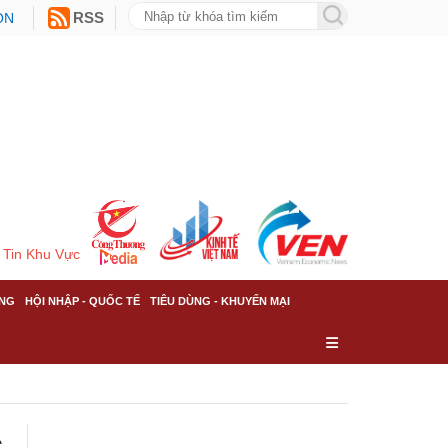
ON
RSS
Tin Khu Vực
NG
HỘI NHẬP - QUỐC TẾ
TIÊU DÙNG - KHUYẾN MẠI
c