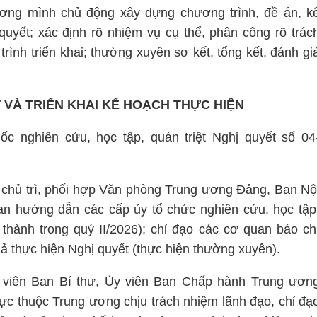
ương mình chủ động xây dựng chương trình, đề án, k
quyết; xác định rõ nhiệm vụ cụ thể, phân công rõ trác
rình triển khai; thường xuyên sơ kết, tổng kết, đánh gi
T VÀ TRIỂN KHAI KẾ HOẠCH THỰC HIỆN
ốc nghiên cứu, học tập, quán triệt Nghị quyết số 04
chủ trì, phối hợp Văn phòng Trung ương Đảng, Ban Nộ
an hướng dẫn các cấp ủy tổ chức nghiên cứu, học tập
thành trong quý II/2026); chỉ đạo các cơ quan báo ch
ả thực hiện Nghị quyết (thực hiện thường xuyên).
y viên Ban Bí thư, Ủy viên Ban Chấp hành Trung ươn
rực thuộc Trung ương chịu trách nhiệm lãnh đạo, chỉ đạ