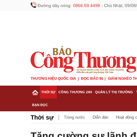
Đường dây nóng:
0866.59.4498
-
Chủ Nhật, 09/08
THƯƠNG HIỆU QUỐC GIA
ĐỌC BÁO IN
GIẢM NGHÈO TH
THỜI SỰ
CÔNG THƯƠNG 24H
QUẢN LÝ THỊ TRƯỜNG
BẠN ĐỌC
Thời sự
Trong nước
Diễn đàn
Hoạt động 
Tăng cường sự lãnh đ