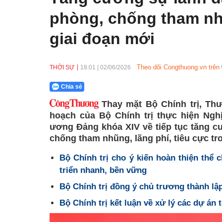
phòng, chống tham nhũ
giai đoạn mới
Theo dõi Congthuong.vn trên
THỜI SỰ
18:01
|
02/06/2026
Chia sẻ
Thay mặt Bộ Chính trị, Th
hoạch của Bộ Chính trị thực hiện Ngh
ương Đảng khóa XIV về tiếp tục tăng c
chống tham nhũng, lãng phí, tiêu cực t
Bộ Chính trị cho ý kiến hoàn thiện thể 
triển nhanh, bền vững
Bộ Chính trị đồng ý chủ trương thành l
Bộ Chính trị kết luận về xử lý các dự án 