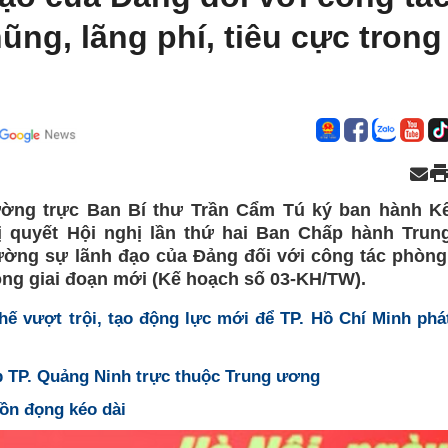
ng, lãng phí, tiêu cực trong
ường trực Ban Bí thư Trần Cẩm Tú ký ban hành K
ị quyết Hội nghị lần thứ hai Ban Chấp hành Trun
ường sự lãnh đạo của Đảng đối với công tác phòng
rong giai đoạn mới (Kế hoạch số 03-KH/TW).
chế vượt trội, tạo động lực mới để TP. Hồ Chí Minh phá
ập TP. Quảng Ninh trực thuộc Trung ương
tồn đọng kéo dài