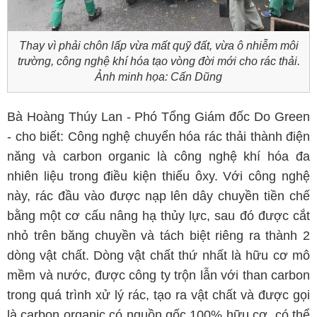
Thay vì phải chôn lấp vừa mất quỹ đất, vừa ô nhiễm môi
trường, công nghệ khí hóa tạo vòng đời mới cho rác thải.
Ảnh minh họa: Cấn Dũng
Bà Hoàng Thúy Lan - Phó Tổng Giám đốc Do Green
- cho biết: Công nghệ chuyển hóa rác thải thành điện
năng và carbon organic là công nghệ khí hóa đa
nhiên liệu trong điều kiện thiếu ôxy. Với công nghệ
này, rác đầu vào được nạp lên dây chuyền tiền chế
bằng một cơ cấu nâng hạ thủy lực, sau đó được cắt
nhỏ trên băng chuyền và tách biệt riêng ra thành 2
dòng vật chất. Dòng vật chất thứ nhất là hữu cơ mô
mềm và nước, được công ty trộn lẫn với than carbon
trong quá trình xử lý rác, tạo ra vật chất và được gọi
là carbon organic có nguồn gốc 100% hữu cơ, có thể