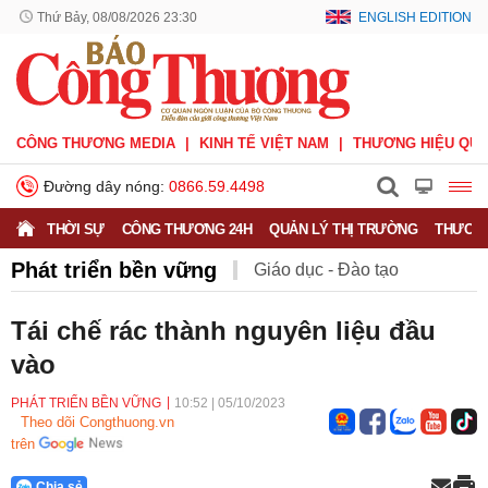
Thứ Bảy, 08/08/2026 23:31
ENGLISH EDITION
CÔNG THƯƠNG MEDIA
KINH TẾ VIỆT NAM
THƯƠNG HIỆU QUỐ
Đường dây nóng:
0866.59.4498
THỜI SỰ
CÔNG THƯƠNG 24H
QUẢN LÝ THỊ TRƯỜNG
THƯƠNG
Phát triển bền vững
Giáo dục - Đào tạo
Khuyến nông
Môi trường
Nông nghiệp - nông thôn
Tái chế rác thành nguyên liệu đầu
vào
Phát triển bền vững
Sức khỏe
Việc làm
PHÁT TRIỂN BỀN VỮNG
10:52
|
05/10/2023
Theo dõi Congthuong.vn
trên
Chia sẻ