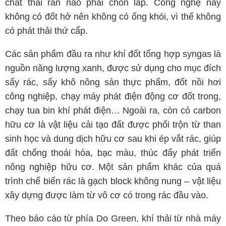
chất thải rắn nào phải chôn lấp. Công nghệ này
không có đốt hở nên không có ống khói, vì thế không
có phát thải thứ cấp.
Các sản phẩm đầu ra như khí đốt tổng hợp syngas là
nguồn năng lượng xanh, được sử dụng cho mục đích
sấy rác, sấy khô nông sản thực phẩm, đốt nồi hơi
công nghiệp, chạy máy phát điện động cơ đốt trong,
chạy tua bin khí phát điện… Ngoài ra, còn có carbon
hữu cơ là vật liệu cải tạo đất được phối trộn từ than
sinh học và dung dịch hữu cơ sau khi ép vắt rác, giúp
đất chống thoái hóa, bạc màu, thúc đẩy phát triển
nông nghiệp hữu cơ. Một sản phẩm khác của quá
trình chế biến rác là gạch block không nung – vật liệu
xây dựng được làm từ vô cơ có trong rác đầu vào.
Theo báo cáo từ phía Do Green, khí thải từ nhà máy