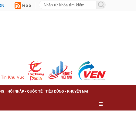
ON
RSS
Tin Khu Vực
NG
HỘI NHẬP - QUỐC TẾ
TIÊU DÙNG - KHUYẾN MẠI