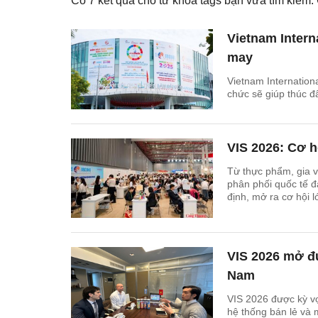
Có
7
kết quả cho từ khóa tags bạn vừa tìm kiếm
Vietnam Intern
may
Vietnam Internation
chức sẽ giúp thúc đ
VIS 2026: Cơ h
Từ thực phẩm, gia v
phân phối quốc tế đ
định, mở ra cơ hội 
VIS 2026 mở đ
Nam
VIS 2026 được kỳ v
hệ thống bán lẻ và m