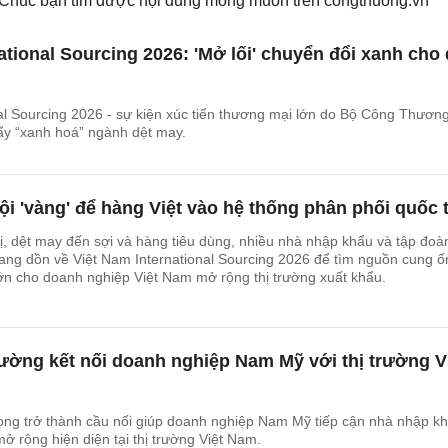
. Chúc bạn tìm được nội dung mong muốn trên
congthuong.vn
ational Sourcing 2026: 'Mở lối' chuyển đổi xanh cho 
al Sourcing 2026 - sự kiện xúc tiến thương mại lớn do Bộ Công Thương
ẩy “xanh hoá” ngành dệt may.
ội 'vàng' để hàng Việt vào hệ thống phân phối quốc 
ị, dệt may đến sợi và hàng tiêu dùng, nhiều nhà nhập khẩu và tập đoà
ang dồn về Việt Nam International Sourcing 2026 để tìm nguồn cung ổ
lớn cho doanh nghiệp Việt Nam mở rộng thị trường xuất khẩu.
ường kết nối doanh nghiệp Nam Mỹ với thị trường V
ọng trở thành cầu nối giúp doanh nghiệp Nam Mỹ tiếp cận nhà nhập kh
ở rộng hiện diện tại thị trường Việt Nam.