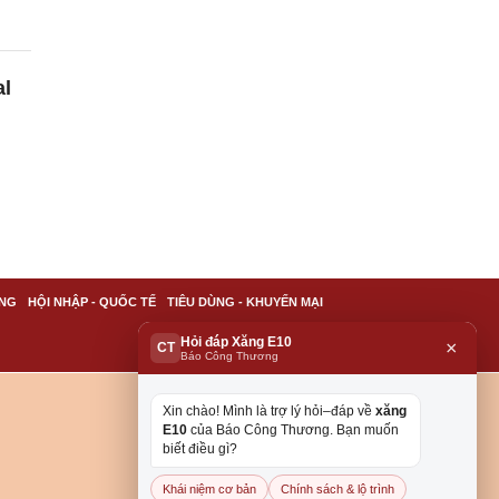
al
NG
HỘI NHẬP - QUỐC TẾ
TIÊU DÙNG - KHUYẾN MẠI
Hỏi đáp Xăng E10
×
CT
Báo Công Thương
Xin chào! Mình là trợ lý hỏi–đáp về
xăng
E10
của Báo Công Thương. Bạn muốn
biết điều gì?
Khái niệm cơ bản
Chính sách & lộ trình