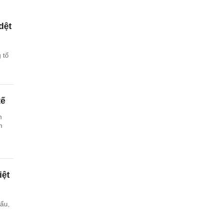
dệt
 tổ
tế
n
n
iệt
ẩu,