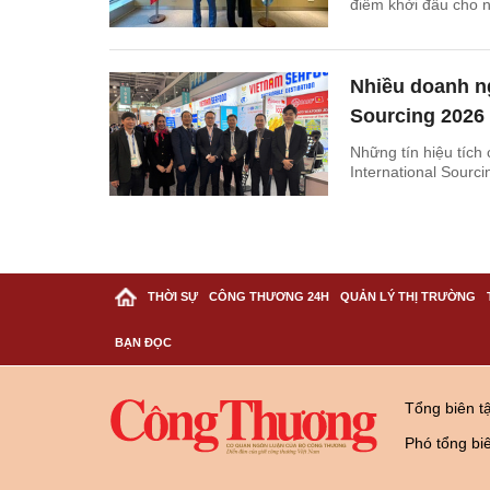
điểm khởi đầu cho n
Nhiều doanh ng
Sourcing 2026
Những tín hiệu tích
International Sourc
THỜI SỰ
CÔNG THƯƠNG 24H
QUẢN LÝ THỊ TRƯỜNG
BẠN ĐỌC
Tổng biên t
Phó tổng bi