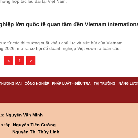
hững hợp tác lâu dài tại Việt Nam.
hiệp lớn quốc tế quan tâm đến Vietnam Internation
 cực từ các thị trường xuất khẩu chủ lực và sức hút của Vietnam
ing 2026, mở ra cơ hội để doanh nghiệp Việt vươn ra toàn cầu.
<
1
>
THƯƠNG MẠI
CÔNG NGHIỆP
PHÁP LUẬT - ĐIỀU TRA
THỊ TRƯỜNG
NĂNG LƯỢ
ập:
Nguyễn Văn Minh
ên tập:
Nguyễn Tiến Cường
Nguyễn Thị Thùy Linh