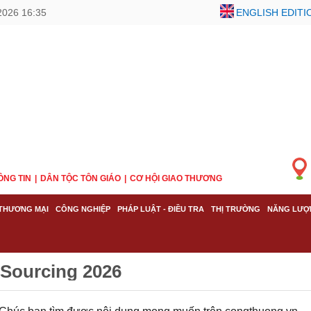
2026 16:35
ENGLISH EDITI
ÔNG TIN
DÂN TỘC TÔN GIÁO
CƠ HỘI GIAO THƯƠNG
THƯƠNG MẠI
CÔNG NGHIỆP
PHÁP LUẬT - ĐIỀU TRA
THỊ TRƯỜNG
NĂNG LƯỢ
 Sourcing 2026