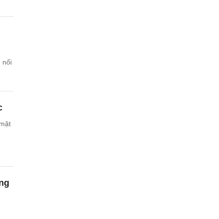
 nối
c
 mặt
ing