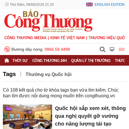
Thứ Năm, 06/08/2026 21:25
ENGLISH EDITION
CÔNG THƯƠNG MEDIA
KINH TẾ VIỆT NAM
THƯƠNG HIỆU QUỐC 
Đường dây nóng:
0866.59.4498
THỜI SỰ
CÔNG THƯƠNG 24H
QUẢN LÝ THỊ TRƯỜNG
THƯƠNG
Tags
Thường vụ Quốc hội
Có
108
kết quả cho từ khóa tags bạn vừa tìm kiếm. Chúc
bạn tìm được nội dung mong muốn trên
congthuong.vn
Quốc hội sắp xem xét, thông
qua nghị quyết gỡ vướng
cho năng lượng tái tạo