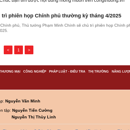
. Chúc bạn tìm được nội dung mong muốn trên
congthuong.vn
trì phiên họp Chính phủ thường kỳ tháng 4/2025
ở Chính phủ, Thủ tướng Phạm Minh Chính sẽ chủ trì phiên họp Chính p
2025.
<
1
>
THƯƠNG MẠI
CÔNG NGHIỆP
PHÁP LUẬT - ĐIỀU TRA
THỊ TRƯỜNG
NĂNG LƯỢ
ập:
Nguyễn Văn Minh
ên tập:
Nguyễn Tiến Cường
Nguyễn Thị Thùy Linh