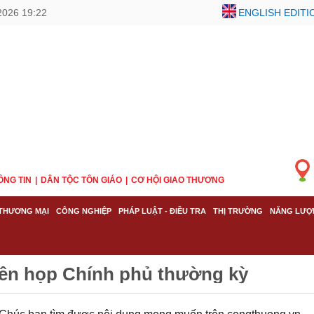
2026 19:22
ENGLISH EDITI
ÔNG TIN
DÂN TỘC TÔN GIÁO
CƠ HỘI GIAO THƯƠNG
THƯƠNG MẠI
CÔNG NGHIỆP
PHÁP LUẬT - ĐIỀU TRA
THỊ TRƯỜNG
NĂNG LƯỢ
iên họp Chính phủ thường kỳ