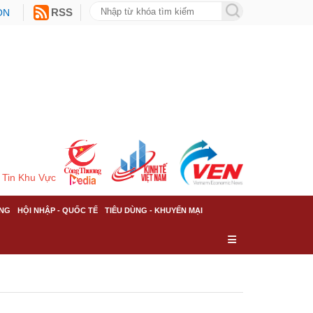
ON
RSS
Tin Khu Vực
NG
HỘI NHẬP - QUỐC TẾ
TIÊU DÙNG - KHUYẾN MẠI