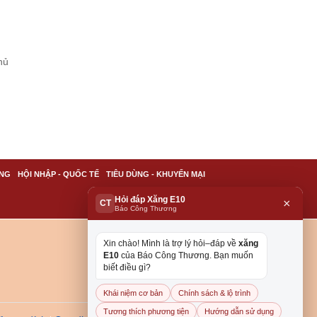
hủ
NG
HỘI NHẬP - QUỐC TẾ
TIÊU DÙNG - KHUYẾN MẠI
Hỏi đáp Xăng E10
×
CT
Báo Công Thương
Xin chào! Mình là trợ lý hỏi–đáp về
xăng
E10
của Báo Công Thương. Bạn muốn
biết điều gì?
Khái niệm cơ bản
Chính sách & lộ trình
Tương thích phương tiện
Hướng dẫn sử dụng