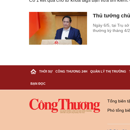
Có
1
kết quả cho từ khóa tags bạn vừa tìm kiếm
Thủ tướng chủ 
Ngày 6/5, tại Trụ s
thường kỳ tháng 4/
THỜI SỰ
CÔNG THƯƠNG 24H
QUẢN LÝ THỊ TRƯỜNG
BẠN ĐỌC
Tổng biên t
Phó tổng bi