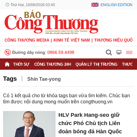
Thứ Hai, 10/08/2026 03:45
ENGLISH EDITION
CÔNG THƯƠNG MEDIA
KINH TẾ VIỆT NAM
THƯƠNG HIỆU QUỐC 
Đường dây nóng:
0866.59.4498
THỜI SỰ
CÔNG THƯƠNG 24H
QUẢN LÝ THỊ TRƯỜNG
THƯƠNG
Tags
Shin Tae-yong
Có
1
kết quả cho từ khóa tags bạn vừa tìm kiếm. Chúc bạn
tìm được nội dung mong muốn trên
congthuong.vn
HLV Park Hang-seo giữ
chức Phó Chủ tịch Liên
đoàn bóng đá Hàn Quốc