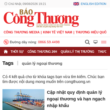
Chủ Nhật, 09/08/2026 19:21
ENGLISH EDITION
CÔNG THƯƠNG MEDIA
KINH TẾ VIỆT NAM
THƯƠNG HIỆU QUỐC 
Đường dây nóng:
0866.59.4498
THỜI SỰ
CÔNG THƯƠNG 24H
QUẢN LÝ THỊ TRƯỜNG
THƯƠNG
Tags
quản lý ngoại thương
Có
4
kết quả cho từ khóa tags bạn vừa tìm kiếm. Chúc bạn
tìm được nội dung mong muốn trên
congthuong.vn
Cập nhật quy định quản lý
ngoại thương và hạn ngạch
nhập khẩu