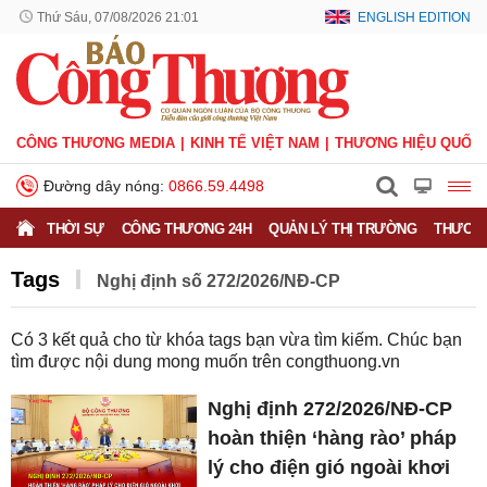
Thứ Sáu, 07/08/2026 21:01
ENGLISH EDITION
CÔNG THƯƠNG MEDIA
KINH TẾ VIỆT NAM
THƯƠNG HIỆU QUỐC 
Đường dây nóng:
0866.59.4498
THỜI SỰ
CÔNG THƯƠNG 24H
QUẢN LÝ THỊ TRƯỜNG
THƯƠNG
Tags
Nghị định số 272/2026/NĐ-CP
Có
3
kết quả cho từ khóa tags bạn vừa tìm kiếm. Chúc bạn
tìm được nội dung mong muốn trên
congthuong.vn
Nghị định 272/2026/NĐ-CP
hoàn thiện ‘hàng rào’ pháp
lý cho điện gió ngoài khơi