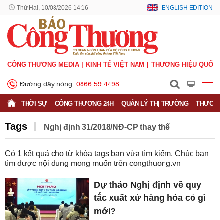
Thứ Hai, 10/08/2026 14:16
ENGLISH EDITION
CÔNG THƯƠNG MEDIA
KINH TẾ VIỆT NAM
THƯƠNG HIỆU QUỐC 
Đường dây nóng:
0866.59.4498
THỜI SỰ
CÔNG THƯƠNG 24H
QUẢN LÝ THỊ TRƯỜNG
THƯƠNG
Tags
Nghị định 31/2018/NĐ-CP thay thế
Có
1
kết quả cho từ khóa tags bạn vừa tìm kiếm. Chúc bạn
tìm được nội dung mong muốn trên
congthuong.vn
Dự thảo Nghị định về quy
tắc xuất xứ hàng hóa có gì
mới?