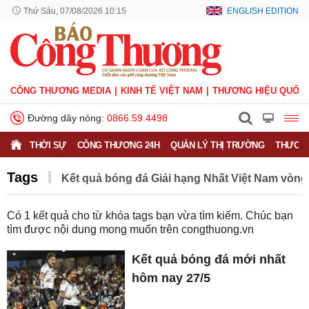
Thứ Sáu, 07/08/2026 10:15
ENGLISH EDITION
CÔNG THƯƠNG MEDIA
KINH TẾ VIỆT NAM
THƯƠNG HIỆU QUỐC 
Đường dây nóng:
0866.59.4498
THỜI SỰ
CÔNG THƯƠNG 24H
QUẢN LÝ THỊ TRƯỜNG
THƯƠNG
Tags
Kết quả bóng đá Giải hạng Nhất Việt Nam vòng
Có
1
kết quả cho từ khóa tags bạn vừa tìm kiếm. Chúc bạn
tìm được nội dung mong muốn trên
congthuong.vn
Kết quả bóng đá mới nhất
hôm nay 27/5