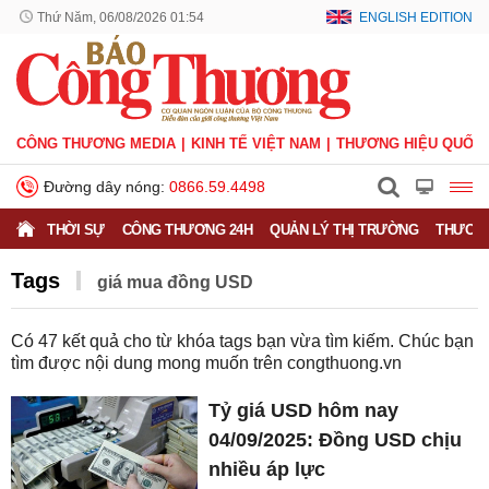
Thứ Năm, 06/08/2026 01:54
ENGLISH EDITION
CÔNG THƯƠNG MEDIA
KINH TẾ VIỆT NAM
THƯƠNG HIỆU QUỐC 
Đường dây nóng:
0866.59.4498
THỜI SỰ
CÔNG THƯƠNG 24H
QUẢN LÝ THỊ TRƯỜNG
THƯƠNG
Tags
giá mua đồng USD
Có
47
kết quả cho từ khóa tags bạn vừa tìm kiếm. Chúc bạn
tìm được nội dung mong muốn trên
congthuong.vn
Tỷ giá USD hôm nay
04/09/2025: Đồng USD chịu
nhiều áp lực