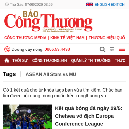
Thứ Sáu, 07/08/2026 03:59
ENGLISH EDITION
CÔNG THƯƠNG MEDIA
KINH TẾ VIỆT NAM
THƯƠNG HIỆU QUỐC 
Đường dây nóng:
0866.59.4498
THỜI SỰ
CÔNG THƯƠNG 24H
QUẢN LÝ THỊ TRƯỜNG
THƯƠNG
Tags
ASEAN All Stars vs MU
Có
1
kết quả cho từ khóa tags bạn vừa tìm kiếm. Chúc bạn
tìm được nội dung mong muốn trên
congthuong.vn
Kết quả bóng đá ngày 29/5:
Chelsea vô địch Europa
Conference League