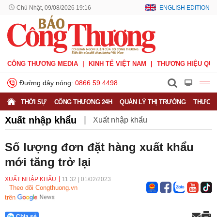
Chủ Nhật, 09/08/2026 19:16
ENGLISH EDITION
CÔNG THƯƠNG MEDIA
KINH TẾ VIỆT NAM
THƯƠNG HIỆU QUỐ
Đường dây nóng:
0866.59.4498
THỜI SỰ
CÔNG THƯƠNG 24H
QUẢN LÝ THỊ TRƯỜNG
THƯƠNG
Xuất nhập khẩu
Xuất nhập khẩu
Phòng vệ thương mại
Thương hiệu quốc gia
Số lượng đơn đặt hàng xuất khẩu
mới tăng trở lại
Xuất xứ hàng hóa
Xúc tiến thương mại
Thương mại điện tử
XUẤT NHẬP KHẨU
11:32
|
01/02/2023
Theo dõi Congthuong.vn
trên
Chia sẻ