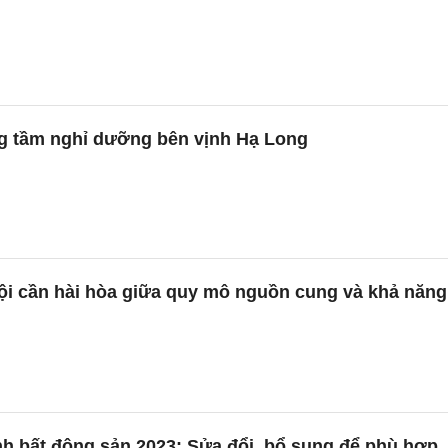
g tầm nghỉ dưỡng bên vịnh Hạ Long
ội cần hài hòa giữa quy mô nguồn cung và khả năng
h bất động sản 2023: Sửa đổi, bổ sung để phù hợp