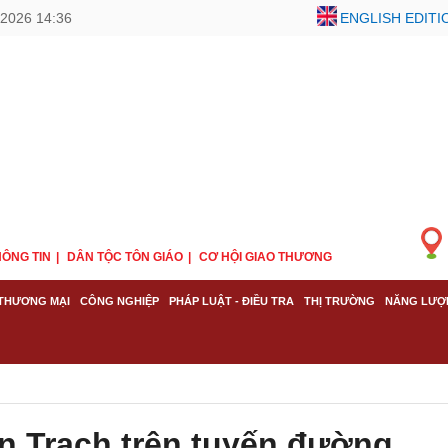
2026 14:36
ENGLISH EDITI
ÔNG TIN
DÂN TỘC TÔN GIÁO
CƠ HỘI GIAO THƯƠNG
THƯƠNG MẠI
CÔNG NGHIỆP
PHÁP LUẬT - ĐIỀU TRA
THỊ TRƯỜNG
NĂNG LƯỢ
n Trạch trên tuyến đường