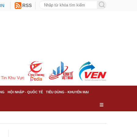
ON
RSS
Tin Khu Vực
NG
HỘI NHẬP - QUỐC TẾ
TIÊU DÙNG - KHUYẾN MẠI