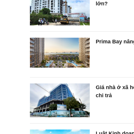
lớn?
Prima Bay nân
Giá nhà ở xã h
chi trả
Luật Kinh doan