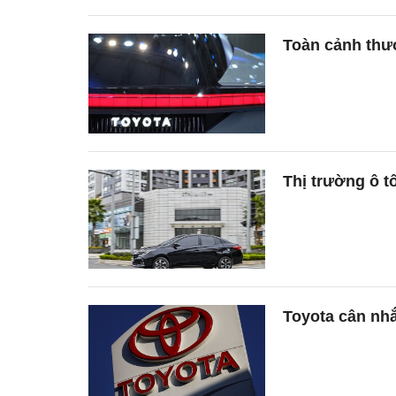
Toàn cảnh thư
Thị trường ô t
Toyota cân nhắ