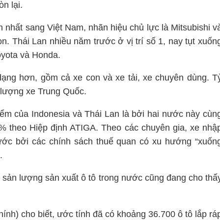
n lại.
n nhất sang Việt Nam, nhãn hiệu chủ lực là Mitsubishi v
n. Thái Lan nhiều năm trước ở vị trí số 1, nay tụt xuốn
Toyota và Honda.
dạng hơn, gồm cả xe con và xe tải, xe chuyên dùng. T
 lượng xe Trung Quốc.
iểm của Indonesia và Thái Lan là bởi hai nước này cùn
 theo Hiệp định ATIGA. Theo các chuyên gia, xe nhậ
nước bởi các chính sách thuế quan có xu hướng “xuốn
.
 sản lượng sản xuất ô tô trong nước cũng đang cho thấ
nh) cho biết, ước tính đã có khoảng 36.700 ô tô lắp rá