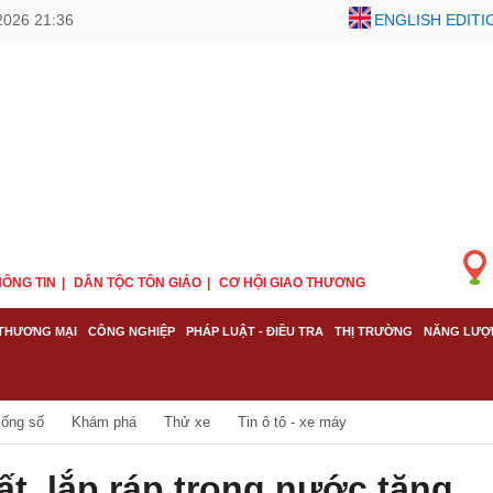
2026 21:36
ENGLISH EDITI
ÔNG TIN
DÂN TỘC TÔN GIÁO
CƠ HỘI GIAO THƯƠNG
THƯƠNG MẠI
CÔNG NGHIỆP
PHÁP LUẬT - ĐIỀU TRA
THỊ TRƯỜNG
NĂNG LƯỢ
ống số
Khám phá
Thử xe
Tin ô tô - xe máy
ất, lắp ráp trong nước tăng