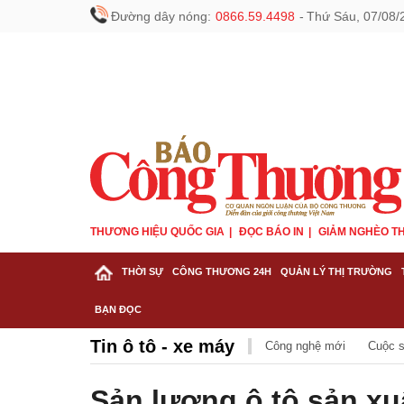
Đường dây nóng:
0866.59.4498
-
Thứ Sáu, 07/08/
THƯƠNG HIỆU QUỐC GIA
ĐỌC BÁO IN
GIẢM NGHÈO TH
THỜI SỰ
CÔNG THƯƠNG 24H
QUẢN LÝ THỊ TRƯỜNG
BẠN ĐỌC
Tin ô tô - xe máy
Công nghệ mới
Cuộc s
Sản lượng ô tô sản xu