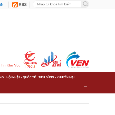
ON
RSS
Tin Khu Vực
NG
HỘI NHẬP - QUỐC TẾ
TIÊU DÙNG - KHUYẾN MẠI