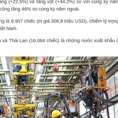
ăng (+22,5%) và tăng vọt (+44,2%) so với cùng kỳ nă
cũng tăng 46% so cùng kỳ năm ngoái.
là 9.907 chiếc (trị giá 306,8 triệu USD), chiếm tỷ trọn
iệt Nam.
) và Thái Lan (16.084 chiếc) là những nước xuất khẩu 