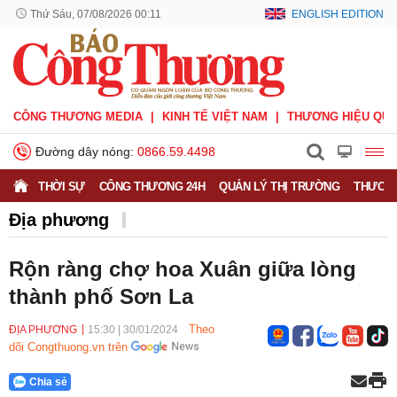
Thứ Sáu, 07/08/2026 00:11
ENGLISH EDITION
CÔNG THƯƠNG MEDIA
KINH TẾ VIỆT NAM
THƯƠNG HIỆU QUỐ
Đường dây nóng:
0866.59.4498
THỜI SỰ
CÔNG THƯƠNG 24H
QUẢN LÝ THỊ TRƯỜNG
THƯƠNG
Địa phương
Rộn ràng chợ hoa Xuân giữa lòng
thành phố Sơn La
Theo
ĐỊA PHƯƠNG
15:30
|
30/01/2024
dõi Congthuong.vn trên
Chia sẻ