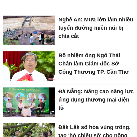
Nghệ An: Mưa lớn làm nhiều
tuyến đường miền núi bị
chia cắt
Bổ nhiệm ông Ngô Thái
Chân làm Giám đốc Sở
Công Thương TP. Cần Thơ
Đà Nẵng: Nâng cao năng lực
ứng dụng thương mại điện
tử
Đắk Lắk số hóa vùng trồng,
tạo 'hộ chiếu số' cho nông