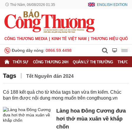
Thứ Năm, 06/08/2026 01:35
ENGLISH EDITION
CÔNG THƯƠNG MEDIA
KINH TẾ VIỆT NAM
THƯƠNG HIỆU QUỐC 
Đường dây nóng:
0866.59.4498
THỜI SỰ
CÔNG THƯƠNG 24H
QUẢN LÝ THỊ TRƯỜNG
THƯƠNG
Tags
Tết Nguyên đán 2024
Có
188
kết quả cho từ khóa tags bạn vừa tìm kiếm. Chúc
bạn tìm được nội dung mong muốn trên
congthuong.vn
Làng hoa Đông Cương đưa
hơi thở mùa xuân về khắp
chốn