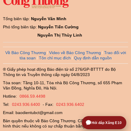
Tổng biên tập:
Nguyễn Văn Minh
Phó tổng biên tập:
Nguyễn Tiến Cường
Nguyễn Thị Thùy Linh
Về Báo Công Thương
Video về Báo Công Thương
Trao đổi với
tòa soạn
Tôn chỉ mục đích
Quy định dẫn nguồn
® Giấy phép hoạt động Báo điện tử số 276/GP-BTTTT do Bộ
Thông tin và Truyền thông cấp ngày 04/8/2023
Tòa soạn: Tầng 10-11, Tòa nhà Bộ Công Thương, số 655 Phạm
Văn Đồng, Nghĩa Đô, Hà Nội.
Hotline:
0866.59.4498
Tel:
0243.936.6400
- Fax:
0243.936.6402
Email:
baodientubct@gmail.com
Bản quyền thuộc về Báo Công Thương. Cấm sao chép dưới mọi
Hỏi đáp Xăng E10
hình thức nếu không có sự chấp thuận bằng văn bản.