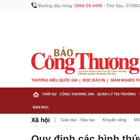
Đường dây nóng:
0866.59.4498
-
Thứ Sáu, 07/08/
THƯƠNG HIỆU QUỐC GIA
ĐỌC BÁO IN
GIẢM NGHÈO TH
THỜI SỰ
CÔNG THƯƠNG 24H
QUẢN LÝ THỊ TRƯỜNG
BẠN ĐỌC
Xã hội
Giáo dục - Đào tạo
Khuyến nông
Mô
Quy định các hình thức