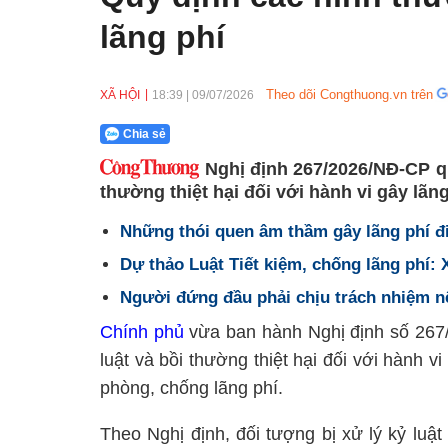
lãng phí
Theo dõi Congthuong.vn trên
XÃ HỘI
18:39
|
09/07/2026
Chia sẻ
Nghị định 267/2026/NĐ-CP qu
thường thiệt hại đối với hành vi gây lãn
Những thói quen âm thầm gây lãng phí đ
Dự thảo Luật Tiết kiệm, chống lãng phí: 
Người đứng đầu phải chịu trách nhiệm nế
Chính phủ
vừa ban hành Nghị định số 267/
luật và bồi thường thiệt hại đối với hành v
phòng, chống lãng phí.
Theo Nghị định, đối tượng bị xử lý kỷ lu