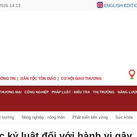
2026 14:13
ENGLISH EDITI
ÔNG TIN
DÂN TỘC TÔN GIÁO
CƠ HỘI GIAO THƯƠNG
THƯƠNG MẠI
CÔNG NGHIỆP
PHÁP LUẬT - ĐIỀU TRA
THỊ TRƯỜNG
NĂNG LƯỢ
i trường
Nông nghiệp - nông thôn
Phát triển bền vững
Sức khỏe
 kỷ luật đối với hành vi gây