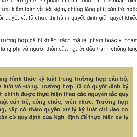
i với trường hợp vi phạm lần đầu như cản trở hoặc thiế
 tra, kiểm toán về tiết kiệm, chống lãng phí; cản trở hoặ
ải quyết và tổ chức thi hành quyết định giải quyết khiế
trường hợp đã bị khiển trách mà tái phạm hoặc vi phạ
 lãng phí và người thân của người đấu tranh chống lãn
ụng hình thức kỷ luật trong trường hợp cán bộ,
ỷ luật về Đảng. Trường hợp đã có quyết định kỷ
ành chính được thực hiện theo các nguyên tắc quy
 luật cán bộ, công chức, viên chức. Trường hợp
ng, cấp có thẩm quyền xử lý kỷ luật chỉ đạo cơ
ăn cứ quy định của Nghị định để thực hiện xử lý