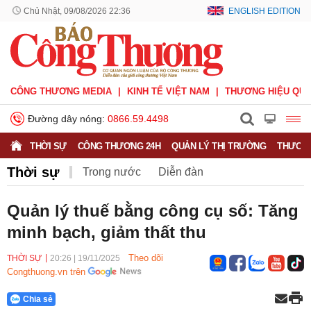
Chủ Nhật, 09/08/2026 22:36
ENGLISH EDITION
CÔNG THƯƠNG MEDIA
KINH TẾ VIỆT NAM
THƯƠNG HIỆU QUỐ
Đường dây nóng:
0866.59.4498
THỜI SỰ
CÔNG THƯƠNG 24H
QUẢN LÝ THỊ TRƯỜNG
THƯƠNG
Thời sự
Trong nước
Diễn đàn
Hoạt động của Lãnh đạo Đảng, Nhà nước
Quản lý thuế bằng công cụ số: Tăng
minh bạch, giảm thất thu
Bầu cử Quốc hội Khoá XVI
Theo dõi
THỜI SỰ
20:26
|
19/11/2025
Congthuong.vn trên
Chia sẻ