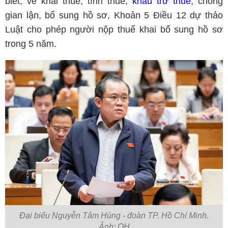
biết, về khai thuế, tính thuế,
khấu trừ thuế
, chống
gian lận, bổ sung hồ sơ, Khoản 5 Điều 12 dự thảo
Luật cho phép người nộp thuế khai bổ sung hồ sơ
trong 5 năm.
Đại biểu Nguyễn Tâm Hùng - đoàn TP. Hồ Chí Minh.
Ảnh: QH