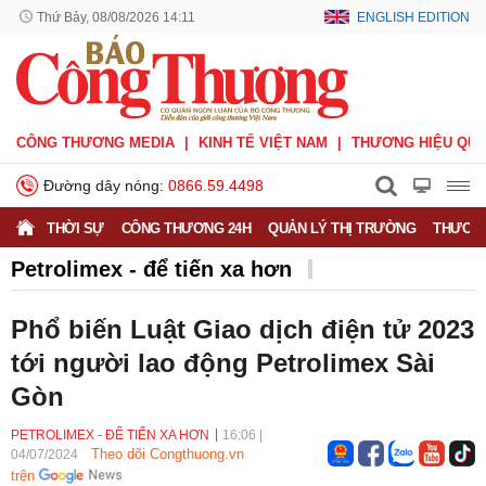
Thứ Bảy, 08/08/2026 14:11
ENGLISH EDITION
CÔNG THƯƠNG MEDIA
KINH TẾ VIỆT NAM
THƯƠNG HIỆU QUỐ
Đường dây nóng:
0866.59.4498
THỜI SỰ
CÔNG THƯƠNG 24H
QUẢN LÝ THỊ TRƯỜNG
THƯƠNG
Petrolimex - để tiến xa hơn
Doanh nghiệp vì Người tiêu dùng
Doanh nhân
Phổ biến Luật Giao dịch điện tử 2023
Thông tin doanh nghiệp
tới người lao động Petrolimex Sài
Gòn
PETROLIMEX - ĐỂ TIẾN XA HƠN
16:06
|
Theo dõi Congthuong.vn
04/07/2024
trên