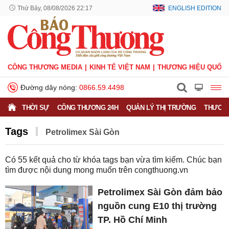
Thứ Bảy, 08/08/2026 22:17
ENGLISH EDITION
CÔNG THƯƠNG MEDIA
KINH TẾ VIỆT NAM
THƯƠNG HIỆU QUỐC 
Đường dây nóng:
0866.59.4498
THỜI SỰ
CÔNG THƯƠNG 24H
QUẢN LÝ THỊ TRƯỜNG
THƯƠNG
Tags
Petrolimex Sài Gòn
Có
55
kết quả cho từ khóa tags bạn vừa tìm kiếm. Chúc bạn
tìm được nội dung mong muốn trên
congthuong.vn
Petrolimex Sài Gòn đảm bảo
nguồn cung E10 thị trường
TP. Hồ Chí Minh