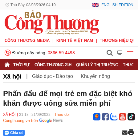
Thứ Bảy, 08/08/2026 04:10
ENGLISH EDITION
CÔNG THƯƠNG MEDIA
KINH TẾ VIỆT NAM
THƯƠNG HIỆU QUỐ
Đường dây nóng:
0866.59.4498
THỜI SỰ
CÔNG THƯƠNG 24H
QUẢN LÝ THỊ TRƯỜNG
THƯƠNG
Xã hội
Giáo dục - Đào tạo
Khuyến nông
Môi trường
Nông nghiệp - nông thôn
Phấn đấu để mọi trẻ em đặc biệt khó
khăn được uống sữa miễn phí
Phát triển bền vững
Sức khỏe
Việc làm
Theo dõi
XÃ HỘI
21:18
|
21/09/2022
Congthuong.vn trên
Chia sẻ