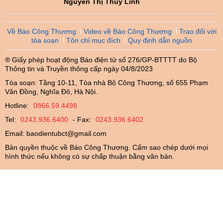
Nguyễn Thị Thùy Linh
Về Báo Công Thương
Video về Báo Công Thương
Trao đổi với
tòa soạn
Tôn chỉ mục đích
Quy định dẫn nguồn
® Giấy phép hoạt động Báo điện tử số 276/GP-BTTTT do Bộ
Thông tin và Truyền thông cấp ngày 04/8/2023
Tòa soạn: Tầng 10-11, Tòa nhà Bộ Công Thương, số 655 Phạm
Văn Đồng, Nghĩa Đô, Hà Nội.
Hotline:
0866.59.4498
Tel:
0243.936.6400
- Fax:
0243.936.6402
Email:
baodientubct@gmail.com
Bản quyền thuộc về Báo Công Thương. Cấm sao chép dưới mọi
hình thức nếu không có sự chấp thuận bằng văn bản.